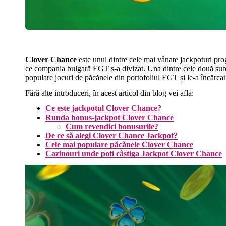
Clover Chance
este unul dintre cele mai vânate jackpoturi pro
ce compania bulgară EGT s-a divizat. Una dintre cele două subs
populare jocuri de păcănele din portofoliul EGT și le-a încărca
Fără alte introduceri, în acest articol din blog vei afla:
Ce este jackpotul Clover Chance?
Runda bonus-jackpot Clover Chance
Cum revendici bonusurile?
De ce să alegi Clover Chance Jackpot?
Cele mai populare păcănele Clover Chance
Cazinouri unde poți câștiga Jackpot Clover Chance