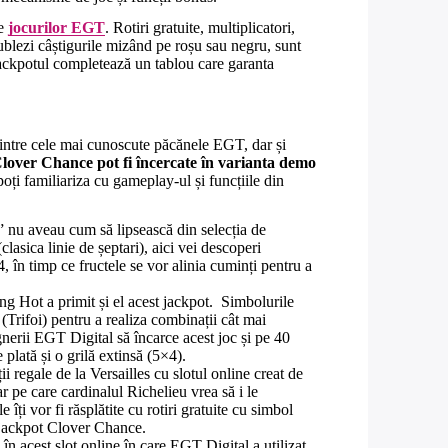
le
jocurilor EGT
. Rotiri gratuite, multiplicatori,
dublezi câștigurile mizând pe roșu sau negru, sunt
. Jackpotul completează un tablou care garanta
dintre cele mai cunoscute păcănele EGT, dar și
lover Chance pot fi încercate în varianta demo
 poți familiariza cu gameplay-ul și funcțiile din
 nu aveau cum să lipsească din selecția de
lasica linie de șeptari), aici vei descoperi
4, în timp ce fructele se vor alinia cuminți pentru a
ng Hot a primit și el acest jackpot. Simbolurile
(Trifoi) pentru a realiza combinații cât mai
ignerii EGT Digital să încarce acest joc și pe 40
plată și o grilă extinsă (5×4).
i regale de la Versailles cu slotul online creat de
 pe care cardinalul Richelieu vrea să i le
îți vor fi răsplătite cu rotiri gratuite cu simbol
e jackpot Clover Chance.
i în acest slot online în care EGT Digital a utilizat