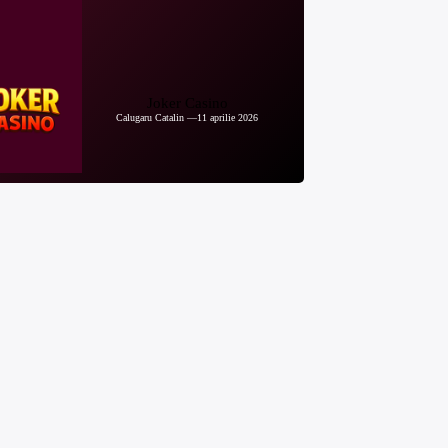
Joker Casino
Calugaru Catalin
—
11 aprilie 2026