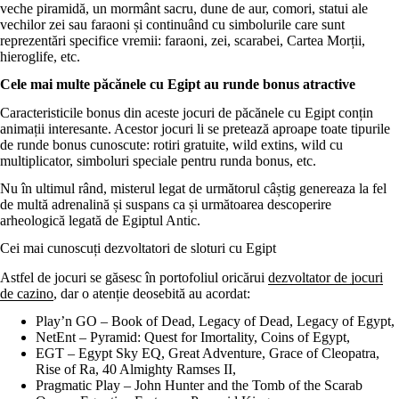
veche piramidă, un mormânt sacru, dune de aur, comori, statui ale
vechilor zei sau faraoni și continuând cu simbolurile care sunt
reprezentări specifice vremii: faraoni, zei, scarabei, Cartea Morții,
hieroglife, etc.
Cele mai multe păcănele cu Egipt au runde bonus atractive
Caracteristicile bonus din aceste jocuri de păcănele cu Egipt conțin
animații interesante. Acestor jocuri li se pretează aproape toate tipurile
de runde bonus cunoscute: rotiri gratuite, wild extins, wild cu
multiplicator, simboluri speciale pentru runda bonus, etc.
Nu în ultimul rând, misterul legat de următorul câștig genereaza la fel
de multă adrenalină și suspans ca și următoarea descoperire
arheologică legată de Egiptul Antic.
Cei mai cunoscuți dezvoltatori de sloturi cu Egipt
Astfel de jocuri se găsesc în portofoliul oricărui
dezvoltator de jocuri
de cazino
, dar o atenție deosebită au acordat:
Play’n GO
–
Book of Dead
,
Legacy of Dead
,
Legacy of Egypt
,
NetEnt
–
Pyramid
: Quest for Imortality, Coins of Egypt,
EGT
–
Egypt Sky EQ
,
Great Adventure
,
Grace of Cleopatra
,
Rise of Ra
,
40 Almighty Ramses II
,
Pragmatic Play
–
John Hunter and the Tomb of the Scarab