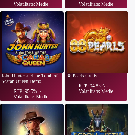
Volatilitate: Medie
Volatilitate: Medie
John Hunter and the Tomb of
88 Pearls Gratis
Scarab Queen Demo
RTP: 94.83%
RTP: 95.5%
Volatilitate: Medie
Volatilitate: Medie