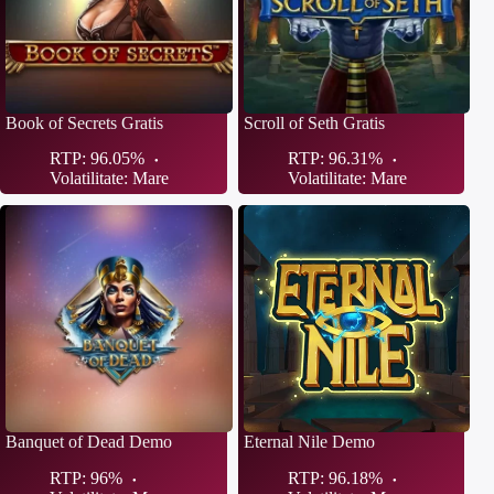
Book of Secrets Gratis
Scroll of Seth Gratis
RTP: 96.05%
RTP: 96.31%
Volatilitate: Mare
Volatilitate: Mare
Banquet of Dead Demo
Eternal Nile Demo
RTP: 96%
RTP: 96.18%