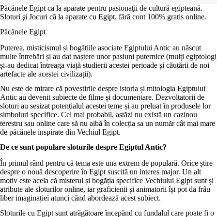
Păcănele Egipt ca la aparate pentru pasionaţii de cultură egipteană.
Sloturi şi Jocuri că la aparate cu Egipt, fără cont 100% gratis online.
Păcănele Egipt
Puterea, misticismul și bogățiile asociate Egiptului Antic au născut
multe întrebări și au dat naștere unor pasiuni puternice (mulți egiptologi
și-au dedicat întreaga viață studierii acestei perioade și căutării de noi
artefacte ale acestei civilizații).
Nu este de mirare că povestirile despre istoria și mitologia Egiptului
Antic au devenit subiecte de
filme
și documentare. Dezvoltatorii de
sloturi au sesizat potențialul acestei teme și au preluat în produsele lor
simboluri specifice. Cel mai probabil, astăzi nu există un cazinou
terestru sau online care să nu aibă în colecția sa un număr cât mai mare
de păcănele inspirate din Vechiul Egipt.
De ce sunt populare sloturile despre Egiptul Antic?
În primul rând pentru că tema este una extrem de populară. Orice știre
despre o nouă descoperire în Egipt suscită un interes major. Un alt
motiv este acela că misterul și bogăția specifice Vechiului Egipt sunt și
atribute ale sloturilor online, iar graficienii și animatorii își pot da frâu
liber imaginației atunci când abordează acest subiect.
Sloturile cu Egipt sunt atrăgătoare începând cu fundalul care poate fi o