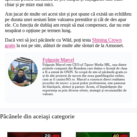
chiar și pe mize mai mici.
Am jucat de multe ori acest slot și pot spune că există un echilibru
pe durata unei sesiuni între valoarea premiilor și cât de des apar
ele. Cu funcția de dublaj am reușit să mai compensez, dar nu este
neapărat o opțiune pe termen lung.
Dacă vrei să joci păcănele cu Wild, poți testa
Shining Crown
gratis
la noi pe site, alături de multe alte sloturi de la Amusnet.
Fulgusin Marcel
Fulgusin Marcel este CEO-ul Tipzor Media SRL, una dintre
primele companii din România care deține o licență de clasa
a II-a emisă de ONJN. Se ocupă de site-ul păcănele-gratis.ro
și de alte proiecte de succes din zona gamblingului online,
cum ar fi cazino365.ro. Marcel a cunoscut direct realitatea
jocurilor de noroc: a jucat poker profesionist, este pasionat
de blackjack, sloturi și pariuri. Acum, el împărtășește din
experiența sa prin diverse oferte, strategii și recomandări de
valoare.
Păcănele din aceiaşi categorie