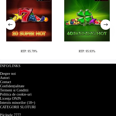
20 Super Hot
40 Burning Hot
RTP: 95.79%
RTP: 95.93%
INFO/LINKS
Despre noi
Autori
Contact
Confidențialitate
Termeni si Conditii
Politica de cookie-uri
Licența ONJN
Interzis minorilor (18+)
CATEGORII SLOTURI
Păcănele 7777