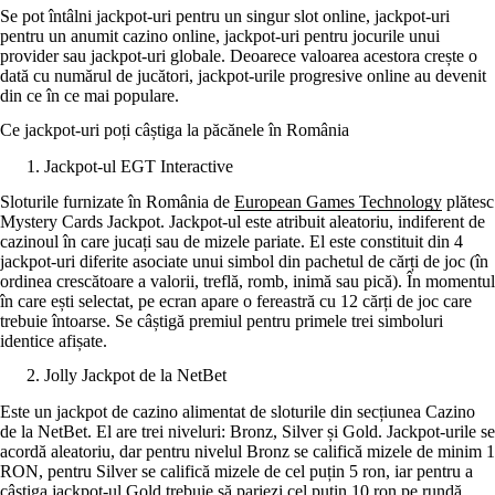
Se pot întâlni jackpot-uri pentru un singur slot online, jackpot-uri
pentru un anumit cazino online, jackpot-uri pentru jocurile unui
provider sau jackpot-uri globale. Deoarece valoarea acestora crește o
dată cu numărul de jucători, jackpot-urile progresive online au devenit
din ce în ce mai populare.
Ce jackpot-uri poți câștiga la păcănele în România
Jackpot-ul EGT Interactive
Sloturile furnizate în România de
European Games Technology
plătesc
Mystery Cards Jackpot. Jackpot-ul este atribuit aleatoriu, indiferent de
cazinoul în care jucați sau de mizele pariate. El este constituit din 4
jackpot-uri diferite asociate unui simbol din pachetul de cărți de joc (în
ordinea crescătoare a valorii, treflă, romb, inimă sau pică). În momentul
în care ești selectat, pe ecran apare o fereastră cu 12 cărți de joc care
trebuie întoarse. Se câștigă premiul pentru primele trei simboluri
identice afișate.
Jolly Jackpot de la NetBet
Este un jackpot de cazino alimentat de sloturile din secțiunea Cazino
de la NetBet. El are trei niveluri: Bronz, Silver și Gold. Jackpot-urile se
acordă aleatoriu, dar pentru nivelul Bronz se califică mizele de minim 1
RON, pentru Silver se califică mizele de cel puțin 5 ron, iar pentru a
câștiga jackpot-ul Gold trebuie să pariezi cel puțin 10 ron pe rundă.