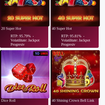
20 Super Hot
40 Super Hot
RTP: 95.79%
RTP: 95.81%
Volatilitate: Jackpot
Volatilitate: Jackpot
Progresiv
Progresiv
Dice Roll
40 Shining Crown Bell Link