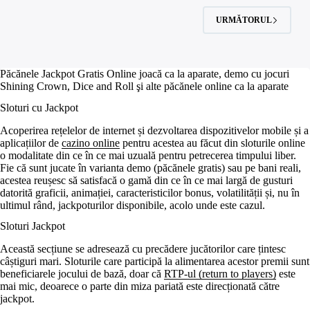
URMĂTORUL
Păcănele Jackpot Gratis Online joacă ca la aparate, demo cu jocuri
Shining Crown, Dice and Roll şi alte păcănele online ca la aparate
Sloturi cu Jackpot
Acoperirea rețelelor de internet și dezvoltarea dispozitivelor mobile și a
aplicațiilor de
cazino online
pentru acestea au făcut din sloturile online
o modalitate din ce în ce mai uzuală pentru petrecerea timpului liber.
Fie că sunt jucate în varianta demo (păcănele gratis) sau pe bani reali,
acestea reușesc să satisfacă o gamă din ce în ce mai largă de gusturi
datorită graficii, animației, caracteristicilor bonus, volatilității și, nu în
ultimul rând, jackpoturilor disponibile, acolo unde este cazul.
Sloturi Jackpot
Această secțiune se adresează cu precădere jucătorilor care țintesc
câștiguri mari. Sloturile care participă la alimentarea acestor premii sunt
beneficiarele jocului de bază, doar că
RTP-ul (return to players)
este
mai mic, deoarece o parte din miza pariată este direcționată către
jackpot.