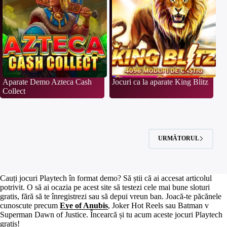
Aparate Demo Azteca Cash
Jocuri ca la aparate King Blitz
Collect
URMĂTORUL
Cauți jocuri Playtech în format demo? Să știi că ai accesat articolul
potrivit. O să ai ocazia pe acest site să testezi cele mai bune sloturi
gratis, fără să te înregistrezi sau să depui vreun ban. Joacă-te păcănele
cunoscute precum
Eye of Anubis
, Joker Hot Reels sau Batman v
Superman Dawn of Justice. Încearcă și tu acum aceste jocuri Playtech
gratis!