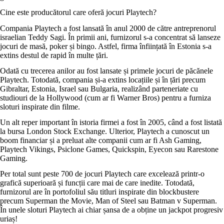
Cine este producătorul care oferă jocuri Playtech?
Compania Playtech a fost lansată în anul 2000 de către antreprenorul
israelian Teddy Sagi. În primii ani, furnizorul s-a concentrat să lanseze
jocuri de masă, poker și bingo. Astfel, firma înființată în Estonia s-a
extins destul de rapid în multe țări.
Odată cu trecerea anilor au fost lansate și primele jocuri de păcănele
Playtech. Totodată, compania și-a extins locațiile și în țări precum
Gibraltar, Estonia, Israel sau Bulgaria, realizând parteneriate cu
studiouri de la Hollywood (cum ar fi Warner Bros) pentru a furniza
sloturi inspirate din filme.
Un alt reper important în istoria firmei a fost în 2005, când a fost listată
la bursa London Stock Exchange. Ulterior, Playtech a cunoscut un
boom financiar și a preluat alte companii cum ar fi Ash Gaming,
Playtech Vikings, Psiclone Games, Quickspin, Eyecon sau Rarestone
Gaming.
Per total sunt peste 700 de jocuri Playtech care excelează printr-o
grafică superioară și funcții care mai de care inedite. Totodată,
furnizorul are în portofoliul său titluri inspirate din blockbustere
precum Superman the Movie, Man of Steel sau Batman v Superman.
În unele sloturi Playtech ai chiar șansa de a obține un jackpot progresiv
uriaș!