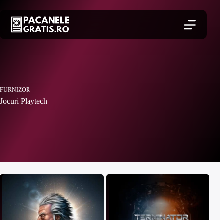
Sari
la
conținut
FURNIZOR
Jocuri Playtech