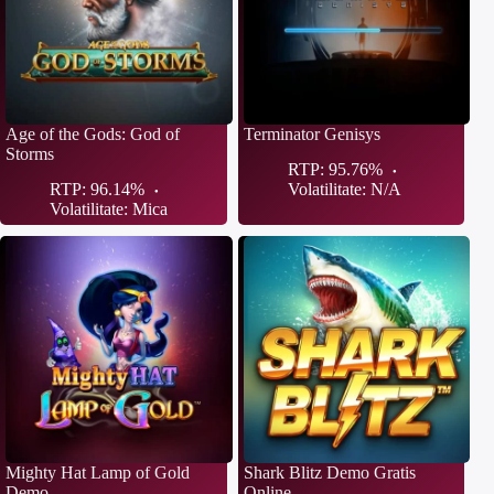
Age of the Gods: God of
Terminator Genisys
Storms
RTP: 95.76%
RTP: 96.14%
Volatilitate: N/A
Volatilitate: Mica
Mighty Hat Lamp of Gold
Shark Blitz Demo Gratis
Demo
Online