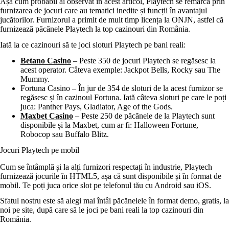
Așa cum probabil ai observat în acest articol, Playtech se remarcă prin
furnizarea de jocuri care au tematici inedite și funcții în avantajul
jucătorilor. Furnizorul a primit de mult timp licența la ONJN, astfel că
furnizează păcănele Playtech la top cazinouri din România.
Iată la ce cazinouri să te joci sloturi Playtech pe bani reali:
Betano Casino
– Peste 350 de jocuri Playtech se regăsesc la
acest operator. Câteva exemple: Jackpot Bells, Rocky sau The
Mummy.
Fortuna Casino – În jur de 354 de sloturi de la acest furnizor se
regăsesc și în cazinoul Fortuna. Iată câteva sloturi pe care le poți
juca: Panther Pays, Gladiator, Age of the Gods.
Maxbet Casino
– Peste 250 de păcănele de la Playtech sunt
disponibile și la Maxbet, cum ar fi: Halloween Fortune,
Robocop sau Buffalo Blitz.
Jocuri Playtech pe mobil
Cum se întâmplă și la alți furnizori respectați în industrie, Playtech
furnizează jocurile în HTML5, așa că sunt disponibile și în format de
mobil. Te poți juca orice slot pe telefonul tău cu Android sau iOS.
Sfatul nostru este să alegi mai întâi păcănelele în format demo, gratis, la
noi pe site, după care să le joci pe bani reali la top cazinouri din
România.