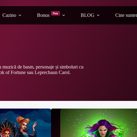
Nou
Cazino
Bonus
BLOG
Cine sunt
 cu muzică de basm, personaje și simboluri cu
Book of Fortune sau Leprechaun Carol.