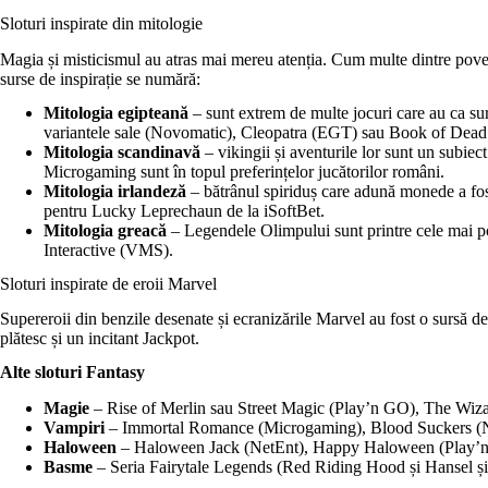
Sloturi inspirate din mitologie
Magia și misticismul au atras mai mereu atenția. Cum multe dintre povestiri
surse de inspirație se numără:
Mitologia egipteană
– sunt extrem de multe jocuri care au ca sur
variantele sale (
Novomatic
), Cleopatra (
EGT
) sau
Book of Dead
Mitologia scandinavă
– vikingii și aventurile lor sunt un subiec
Microgaming
sunt în topul preferințelor jucătorilor români.
Mitologia irlandeză
– bătrânul spiriduș care adună monede a fo
pentru Lucky Leprechaun de la
iSoftBet
.
Mitologia greacă
– Legendele Olimpului sunt printre cele mai pop
Interactive (VMS).
Sloturi inspirate de eroii Marvel
Supereroii din benzile desenate și ecranizările Marvel au fost o sursă d
plătesc și un incitant Jackpot.
Alte sloturi Fantasy
Magie
– Rise of Merlin sau Street Magic (Play’n GO), The Wi
Vampiri
– Immortal Romance (Microgaming), Blood Suckers (N
Haloween
– Haloween Jack (
NetEnt
), Happy Haloween (Play’
Basme
– Seria Fairytale Legends (Red Riding Hood și Hansel și