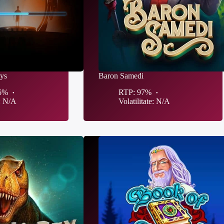
ys
Baron Samedi
6%
RTP: 97%
e: N/A
Volatilitate: N/A