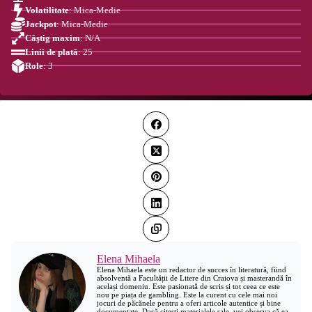
Volatilitate
: Mica-Medie
Jackpot
: Mica-Medie
Câştig maxim
: N/A
Linii de plată
: 25
Role
: 3
Elena Mihaela
Elena Mihaela este un redactor de succes în literatură, fiind
absolventă a Facultății de Litere din Craiova și masterandă în
același domeniu. Este pasionată de scris și tot ceea ce este
nou pe piața de gambling. Este la curent cu cele mai noi
jocuri de păcănele pentru a oferi articole autentice și bine
documentate. Dacă citești materialele sale, vei observa că ea