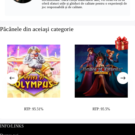
oferă sfaturi utile și ghiduri de calitate pentru o experiență de
joc responsabilă și de calitate.
Păcănele din aceiaşi categorie
Gates of Olympus
Brides of Dracula
RTP: 95.51%
RTP: 95.5%
INFO/LINKS