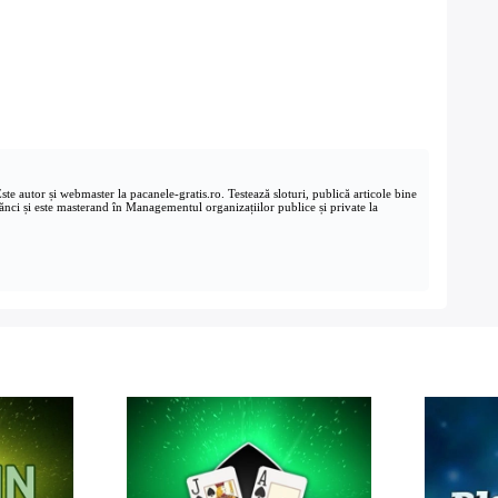
te autor și webmaster la pacanele-gratis.ro. Testează sloturi, publică articole bine
nci și este masterand în Managementul organizațiilor publice și private la