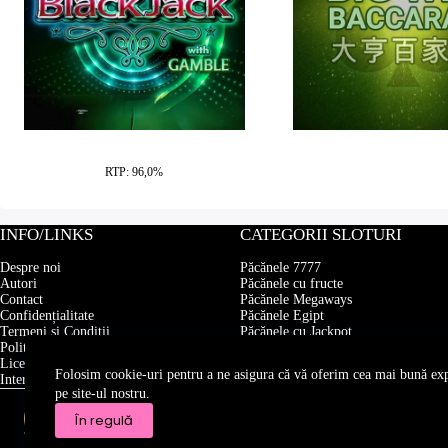
BlackJack 3 Gratis Demo Online
Big win Baccarat Dem
Online
RTP: 96,0%
INFO/LINKS
CATEGORII SLOTURI
Despre noi
Păcănele 7777
Autori
Păcănele cu fructe
Contact
Păcănele Megaways
Confidențialitate
Păcănele Egipt
Termeni si Conditii
Păcănele cu Jackpot
Politica de cookie-uri
Păcănele cu speciale
Licența ONJN
Păcănele Fantastice
Folosim cookie-uri pentru a ne asigura că vă oferim cea mai bună ex
Interzis minorilor (18+)
Drops And Wins
pe site-ul nostru.
În regulă