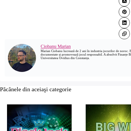
Ciobanu Marian
Marian Ciobanu lucrează de 2 ani în industria jocurilor de noroc. Es
documentate și promovează jocul responsabil. A absolvit Finanțe Bă
Universitatea Ovidius din Constanța.
Păcănele din aceiaşi categorie