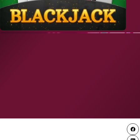
88 Rotiri Fără Depunere 
L1234166W001528
JOA