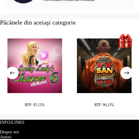
Păcănele din aceiaşi categorie
Lucky Lady Charm Deluxe
San Quentin 2 Death Row
RTP: 95.13%
RTP: 96,13%
INFO/LINKS
Despre noi
Autori