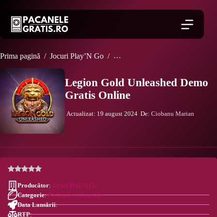
Sari
la
conținut
Prima pagină
/
Jocuri Play’N Go
/
Legion Gold Unleashed Demo Gra
Legion Gold Unleashed Demo
Gratis Online
Actualizat: 19 august 2024
De:
Ciobanu Marian
88 Rotiri Fără Depunere + 800 la Prima
JOACĂ PE BANI
Depunere
L1234166W001528
JOACĂ GRATIS
Producător
:
Jocuri Play’N Go
Categorie
:
Păcănele cu Animale
Data Lansării
:
RTP
: