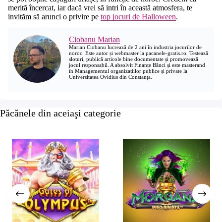
merită încercat, iar dacă vrei să intri în această atmosfera, te
invităm să arunci o privire pe
top jocuri de Halloween
.
Ciobanu Marian
Marian Ciobanu lucrează de 2 ani în industria jocurilor de
noroc. Este autor și webmaster la pacanele-gratis.ro. Testează
sloturi, publică articole bine documentate și promovează
jocul responsabil. A absolvit Finanțe Bănci și este masterand
în Managementul organizațiilor publice și private la
Universitatea Ovidius din Constanța.
Păcănele din aceiaşi categorie