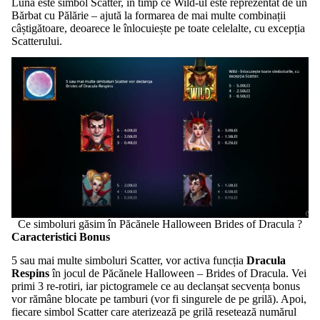
Luna este simbol Scatter, în timp ce Wild-ul este reprezentat de un
Bărbat cu Pălărie – ajută la formarea de mai multe combinații
câștigătoare, deoarece le înlocuiește pe toate celelalte, cu excepția
Scatterului.
Ce simboluri găsim în Păcănele Halloween Brides of Dracula ?
Caracteristici Bonus
5 sau mai multe simboluri Scatter, vor activa funcția
Dracula
Respins
în jocul de Păcănele Halloween – Brides of Dracula. Vei
primi 3 re-rotiri, iar pictogramele ce au declanșat secvența bonus
vor rămâne blocate pe tamburi (vor fi singurele de pe grilă). Apoi,
fiecare simbol Scatter care aterizează pe grilă resetează numărul