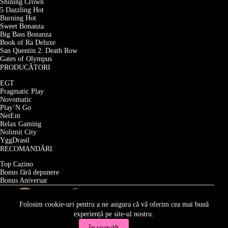
Shining Crown
5 Dazzling Hot
Burning Hot
Sweet Bonanza
Big Bass Bonanza
Book of Ra Deluxe
San Quentin 2: Death Row
Gates of Olympus
PRODUCĂTORI
EGT
Pragmatic Play
Novomatic
Play’N Go
NetEnt
Relax Gaming
Nolimit City
YggDrasil
RECOMANDĂRI
Top Cazino
Bonus fără depunere
Bonus Aniversar
Folosim cookie-uri pentru a ne asigura că vă oferim cea mai bună
experiență pe site-ul nostru.
Decizia ONJN nr.191/17.04.2026, Licenta: L2260797Y001731
În regulă