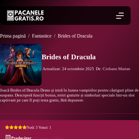
Sari
la
conținut
Prima pagină
/
Fantastice
/
Brides of Dracula
Brides of Dracula
Actualizat: 24 octombrie 2025
De:
Ciobanu Marian
Joacă Brides of Dracula Demo și intră în lumea vampirilor pentru câștiguri pline de
suspans. Descoperă funcții bonus, rotiri gratuite și simboluri speciale într-un slot
captivant pe care îl poți testa gratis, fără depunere.
88 Rotiri Fără Depunere + 800 la Prima
JOACĂ PE BANI
Depunere
L1234166W001528
JOACĂ GRATIS
Notă:
5
Voturi:
1
Producător
:
Pacanele iSoftBet