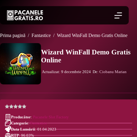
Sari
la
conținut
Prima pagină
/
Fantastice
/
Wizard WinFall Demo Gratis Online
Wizard WinFall Demo Gratis
Online
Actualizat: 9 decembrie 2024
De:
Ciobanu Marian
88 Rotiri Fără Depunere + 800 la Prima
JOACĂ PE BANI
Depunere
L1234166W001528
JOACĂ GRATIS
Producător
:
Pacanele Slot Factory
Categorie
:
Fantastice
Data Lansării
: 01.04.2023
RTP
: 96.03%