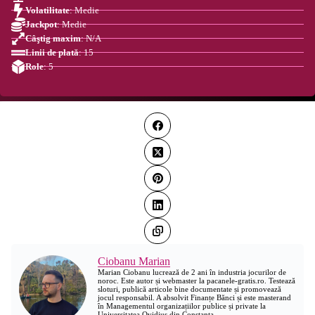
Volatilitate
: Medie
Jackpot
: Medie
Câştig maxim
: N/A
Linii de plată
: 15
Role
: 5
Ciobanu Marian
Marian Ciobanu lucrează de 2 ani în industria jocurilor de
noroc. Este autor și webmaster la pacanele-gratis.ro. Testează
sloturi, publică articole bine documentate și promovează
jocul responsabil. A absolvit Finanțe Bănci și este masterand
în Managementul organizațiilor publice și private la
Universitatea Ovidius din Constanța.