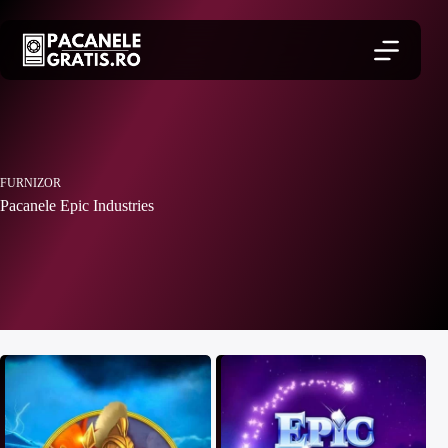
Sari
la
conținut
FURNIZOR
Pacanele Epic Industries