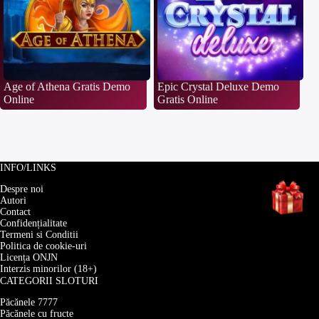
Age of Athena Gratis Demo
Epic Crystal Deluxe Demo
Online
Gratis Online
INFO/LINKS
Despre noi
Autori
Contact
Confidențialitate
Termeni si Conditii
Politica de cookie-uri
Licența ONJN
Interzis minorilor (18+)
CATEGORII SLOTURI
Păcănele 7777
Păcănele cu fructe