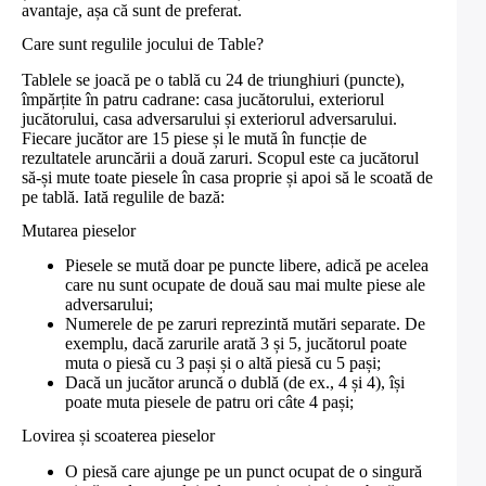
avantaje, așa că sunt de preferat.
Care sunt regulile jocului de Table?
Tablele se joacă pe o tablă cu 24 de triunghiuri (puncte),
împărțite în patru cadrane: casa jucătorului, exteriorul
jucătorului, casa adversarului și exteriorul adversarului.
Fiecare jucător are 15 piese și le mută în funcție de
rezultatele aruncării a două zaruri. Scopul este ca jucătorul
să-și mute toate piesele în casa proprie și apoi să le scoată de
pe tablă. Iată regulile de bază:
Mutarea pieselor
Piesele se mută doar pe puncte libere, adică pe acelea
care nu sunt ocupate de două sau mai multe piese ale
adversarului;
Numerele de pe zaruri reprezintă mutări separate. De
exemplu, dacă zarurile arată 3 și 5, jucătorul poate
muta o piesă cu 3 pași și o altă piesă cu 5 pași;
Dacă un jucător aruncă o dublă (de ex., 4 și 4), își
poate muta piesele de patru ori câte 4 pași;
Lovirea și scoaterea pieselor
O piesă care ajunge pe un punct ocupat de o singură