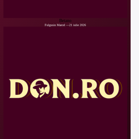
Betano
Fulgusin Marcel
—
21 iulie 2026