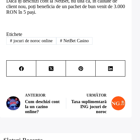
Dacă îți deschizi cont la NetBet, nu uita că, în calitate de
client nou, poți beneficia de un pachet de bun venit de 3.000
RON în 5 pași.
Etichete
#
jocuri de noroc online
#
NetBet Casino
ANTERIOR
URMĂTOR
Cum deschizi cont
Taxa suplimentară
la un cazino
ING jocuri de
online?
noroc
Sloturi Recente