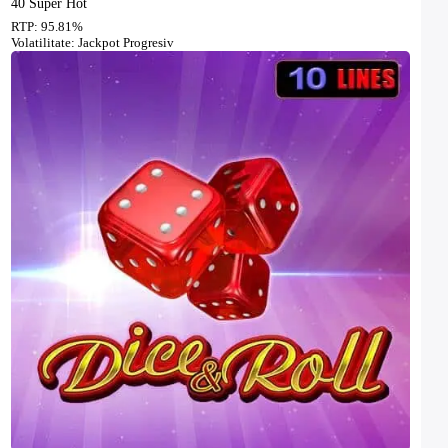
40 Super Hot
RTP: 95.81%
Volatilitate: Jackpot Progresiv