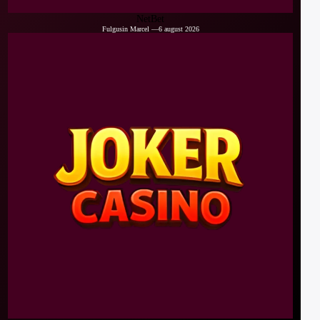
NetBet
Fulgusin Marcel
—
6 august 2026