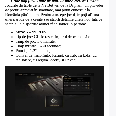
Unde poți juca Table pe bani online? NetBet Casino
Jocurile de table de la NetBet vin de la Digitain, un provider
de jocuri apreciat în străintate, mai puțin cunoscut în
România până acum. Pentru a începe jocul, te poți alătura
unei partide deja create sau stabili detaliile uneia noi. Iată ce
setări ai la dispoziție atunci când inițiezi o partidă:
Miză: 5 – 99 RON;
Tip de joc: Clasic (este singurul deocamdată);
Timp de joc: 1-6 minute;
Timp mutare: 3-30 secunde;
Punctaj: 1-25 puncte;
Convenție: Incognito, Rating, cu cub, cu koks, cu
redublare, cu regula Jacoby și Privat;