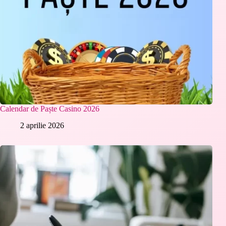
Calendar de Paște Casino 2026
2 aprilie 2026