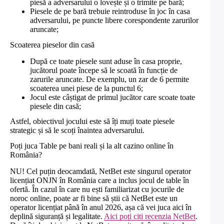
piesă a adversarului o lovește și o trimite pe bară;
Piesele de pe bară trebuie reintroduse în joc în casa
adversarului, pe puncte libere corespondente zarurilor
aruncate;
Scoaterea pieselor din casă
După ce toate piesele sunt aduse în casa proprie,
jucătorul poate începe să le scoată în funcție de
zarurile aruncate. De exemplu, un zar de 6 permite
scoaterea unei piese de la punctul 6;
Jocul este câștigat de primul jucător care scoate toate
piesele din casă;
Astfel, obiectivul jocului este să îți muți toate piesele
strategic și să le scoți înaintea adversarului.
Poți juca Table pe bani reali și la alt cazino online în
România?
NU! Cel puțin deocamdată, NetBet este singurul operator
licențiat ONJN în România care a inclus jocul de table în
ofertă. În cazul în care nu ești familiarizat cu jocurile de
noroc online, poate ar fi bine să știi că NetBet este un
operator licențiat până în anul 2026, așa că vei juca aici în
deplină siguranță și legalitate.
Aici poți citi recenzia NetBet
.