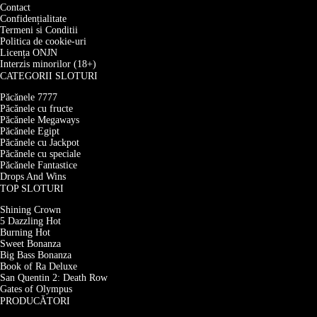
Contact
Confidențialitate
Termeni si Conditii
Politica de cookie-uri
Licența ONJN
Interzis minorilor (18+)
CATEGORII SLOTURI
Păcănele 7777
Păcănele cu fructe
Păcănele Megaways
Păcănele Egipt
Păcănele cu Jackpot
Păcănele cu speciale
Păcănele Fantastice
Drops And Wins
TOP SLOTURI
Shining Crown
5 Dazzling Hot
Burning Hot
Sweet Bonanza
Big Bass Bonanza
Book of Ra Deluxe
San Quentin 2: Death Row
Gates of Olympus
PRODUCĂTORI