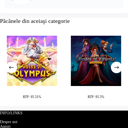
Păcănele din aceiaşi categorie
Gates of Olympus
Brides of Dracula
RTP: 95.51%
RTP: 95.5%
INFO/LINKS
Despre noi
Autori