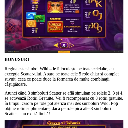
BONUSURI
Regina este simbol Wild – le înlocuiește pe toate celelalte, cu
excepția Scatter-ului. Apare pe toate cele 5 role chiar și complet
stivuit, ceea ce poate duce la formarea de multe combinații
câștigătoare.
Atunci când 3 simboluri Scatter se află simultan pe rolele 2, 3 și 4,
se activează Rotiri Gratuite. Vei fi recompensat cu 8 rotiri gratuite,
în timpul cărora pe role pot ateriza mai des simboluri Wild. Poți
obține rotiri suplimentare, dacă pe role pică alte 3 simboluri
Scatter – nu există limită!