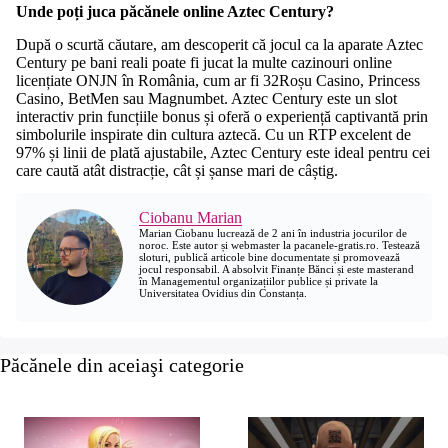
Unde poți juca păcănele online Aztec Century?
După o scurtă căutare, am descoperit că jocul ca la aparate Aztec
Century pe bani reali poate fi jucat la multe cazinouri online
licențiate ONJN în România, cum ar fi 32Roșu Casino, Princess
Casino, BetMen sau Magnumbet. Aztec Century este un slot
interactiv prin funcțiile bonus și oferă o experiență captivantă prin
simbolurile inspirate din cultura aztecă. Cu un RTP excelent de
97% și linii de plată ajustabile, Aztec Century este ideal pentru cei
care caută atât distracție, cât și șanse mari de câștig.
Ciobanu Marian
Marian Ciobanu lucrează de 2 ani în industria jocurilor de
noroc. Este autor și webmaster la pacanele-gratis.ro. Testează
sloturi, publică articole bine documentate și promovează
jocul responsabil. A absolvit Finanțe Bănci și este masterand
în Managementul organizațiilor publice și private la
Universitatea Ovidius din Constanța.
Păcănele din aceiaşi categorie