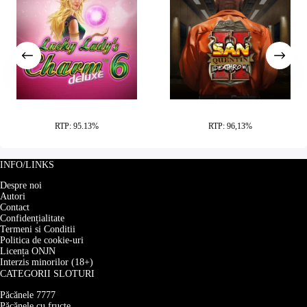
Lucky Lady Charm Deluxe
San Quentin 2 Death Row
RTP: 95.13%
RTP: 96,13%
INFO/LINKS
Despre noi
Autori
Contact
Confidențialitate
Termeni si Conditii
Politica de cookie-uri
Licența ONJN
Interzis minorilor (18+)
CATEGORII SLOTURI
Păcănele 7777
Păcănele cu fructe