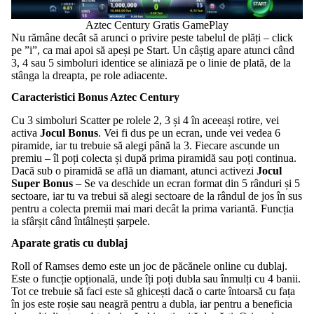
Aztec Century Gratis GamePlay
Nu rămâne decât să arunci o privire peste tabelul de plăți – click
pe ”i”, ca mai apoi să apeși pe Start. Un câștig apare atunci când
3, 4 sau 5 simboluri identice se aliniază pe o linie de plată, de la
stânga la dreapta, pe role adiacente.
Caracteristici Bonus Aztec Century
Cu 3 simboluri Scatter pe rolele 2, 3 și 4 în aceeași rotire, vei
activa
Jocul Bonus
. Vei fi dus pe un ecran, unde vei vedea 6
piramide, iar tu trebuie să alegi până la 3. Fiecare ascunde un
premiu – îl poți colecta și după prima piramidă sau poți continua.
Dacă sub o piramidă se află un diamant, atunci activezi
Jocul
Super Bonus
– Se va deschide un ecran format din 5 rânduri și 5
sectoare, iar tu va trebui să alegi sectoare de la rândul de jos în sus
pentru a colecta premii mai mari decât la prima variantă. Funcția
ia sfârșit când întâlnești șarpele.
Aparate gratis cu dublaj
Roll of Ramses demo este un joc de păcănele online cu dublaj.
Este o funcție opțională, unde îți poți dubla sau înmulți cu 4 banii.
Tot ce trebuie să faci este să ghicești dacă o carte întoarsă cu fața
în jos este roșie sau neagră pentru a dubla, iar pentru a beneficia