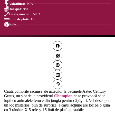
Volatilitate
: N/A
Jackpot
: N/A
Câştig maxim
: 1500X
Linii de plată
: 15
Role
: 3
Caută comorile ascunse ale aztecilor la păcănele Aztec Century
Gratis, un slot de la providerul
Champion
ce te provoacă să te
lupți cu animalele feroce din jungla pentru câștiguri. Vei descoperi
un joc misterios, plin de surprize, a cărui acțiune are loc pe o grilă
cu 3 rânduri X 5 role și 15 linii de plată ajustabile.