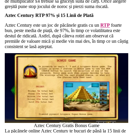
de multiplicator x4 trebuie să ghicești suită de cărți. Orice alegere
greșită pune stop jocului de noroc și pierzi suma riscată.
Aztec Century RTP 97% și 15 Linii de Plată
Aztec Century este un joc de păcănele gratis cu un
RTP
foarte
bun, peste media de piață, de 97%, în timp ce volatilitatea este
destul de ridicată. Astfel, după câteva rotiri am observat că
premiile de valoare mică și medie vin mai des, în timp ce un câștig
consistent se lasă așteptat.
Aztec Century Gratis Bonus Game
La păcănele online Aztec Century te bucuri de până la 15 linii de