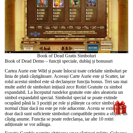
Book of Dead Gratis Simboluri
Book of Dead Demo – funcții speciale, dublaj și bonusuri
Cartea Aurie este Wild și poate înlocui toate celelalte simboluri pe
linia de plată câștigătoare. Aceeași Carte Aurie este și Scatter, iar
rolul acestui simbol este să declanșeze funcția bonus. Trei sau mai
multe astfel de simboluri inițiază zece Rotiri Gratuite cu simbol
expandabil. La începutul rundelor gratuite este ales aleatoriu un
simbol expandabil special. Simbolul special se poate extinde
ocupând până la 3 poziții pe role și plătește ca orice simbol
normal chiar dacă nu este pe role adiacente. Acesta se extinde
doar dacă sunt suficiente simboluri compatibile pentru a obține un
câștig anume. Funcția se poate redeclanșa, iar alte 10 rotiri
adiționale se vor adăuga.