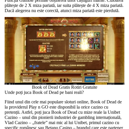
Funcția Gamble permite obținerea unor câștiguri mărite. Culoarea
plătește de 2 X miza pariată, iar suita plătește de 4 X miza pariată.
Dacă alegerea nu este corectă, atunci miza pariată este pierdută.
Book of Dead Gratis Rotiri Gratuite
Unde poți juca Book of Dead pe bani reali?
Fiind unul din cele mai populare sloturi online, Book of Dead de
la providerul Play n GO este disponibil la orice cazino cu
pretenții. Astfel, poți juca Book of Dead cu mize reale la Unibet
Cazino – unul din pionierii industriei de gambling internațională,
Vlad Cazino – „fratele” mai mic al lui Unibet, primul cazino cu
specific românesc sau Betano Casino – brandul care este partener