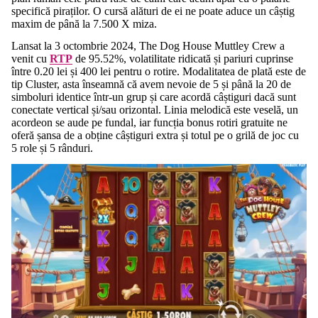
specifică piraților. O cursă alături de ei ne poate aduce un câștig
maxim de până la 7.500 X miza.
Lansat la 3 octombrie 2024, The Dog House Muttley Crew a
venit cu
RTP
de 95.52%, volatilitate ridicată și pariuri cuprinse
între 0.20 lei și 400 lei pentru o rotire. Modalitatea de plată este de
tip Cluster, asta înseamnă că avem nevoie de 5 și până la 20 de
simboluri identice într-un grup și care acordă câștiguri dacă sunt
conectate vertical și/sau orizontal. Linia melodică este veselă, un
acordeon se aude pe fundal, iar funcția bonus rotiri gratuite ne
oferă șansa de a obține câștiguri extra și totul pe o grilă de joc cu
5 role și 5 rânduri.