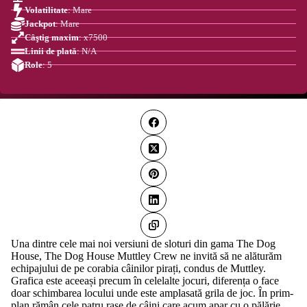
Volatilitate
: Mare
Jackpot
: Mare
Câştig maxim
: x7500
Linii de plată
: N/A
Role
: 5
Una dintre cele mai noi versiuni de sloturi din gama The Dog
House, The Dog House Muttley Crew ne invită să ne alăturăm
echipajului de pe corabia câinilor pirați, condus de Muttley.
Grafica este aceeași precum în celelalte jocuri, diferența o face
doar schimbarea locului unde este amplasată grila de joc. În prim-
plan rămân cele patru rase de câini care acum apar cu o pălărie