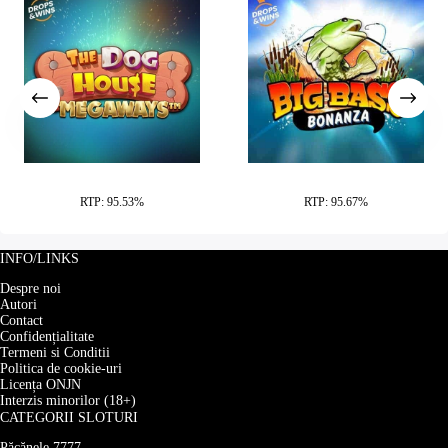
The Dog House Megaways
Big Bass Bonanza
RTP: 95.53%
RTP: 95.67%
INFO/LINKS
Despre noi
Autori
Contact
Confidențialitate
Termeni si Conditii
Politica de cookie-uri
Licența ONJN
Interzis minorilor (18+)
CATEGORII SLOTURI
Păcănele 7777