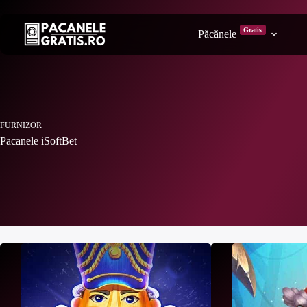
Sari
la
conținut
Gratis
Păcănele
FURNIZOR
Pacanele iSoftBet