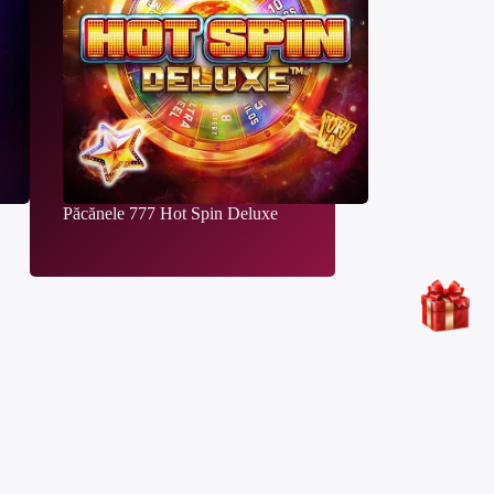
Păcănele 777 Hot Spin Deluxe