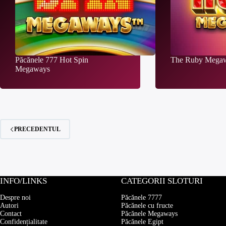
Păcănele 777 Hot Spin
The Ruby Megawa
Megaways
PRECEDENTUL
INFO/LINKS
CATEGORII SLOTURI
Despre noi
Păcănele 7777
Autori
Păcănele cu fructe
Contact
Păcănele Megaways
Confidențialitate
Păcănele Egipt