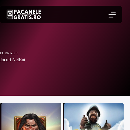
Sari
la
conținut
FURNIZOR
Jocuri NetEnt