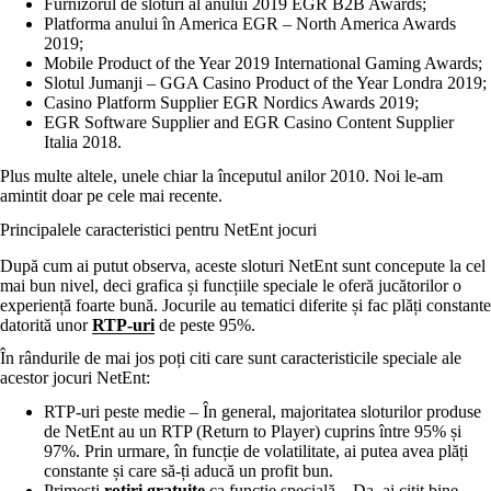
Furnizorul de sloturi al anului 2019 EGR B2B Awards;
Platforma anului în America EGR – North America Awards
2019;
Mobile Product of the Year 2019 International Gaming Awards;
Slotul Jumanji – GGA Casino Product of the Year Londra 2019;
Casino Platform Supplier EGR Nordics Awards 2019;
EGR Software Supplier and EGR Casino Content Supplier
Italia 2018.
Plus multe altele, unele chiar la începutul anilor 2010. Noi le-am
amintit doar pe cele mai recente.
Principalele caracteristici pentru NetEnt jocuri
După cum ai putut observa, aceste sloturi NetEnt sunt concepute la cel
mai bun nivel, deci grafica și funcțiile speciale le oferă jucătorilor o
experiență foarte bună. Jocurile au tematici diferite și fac plăți constante
datorită unor
RTP-uri
de peste 95%.
În rândurile de mai jos poți citi care sunt caracteristicile speciale ale
acestor jocuri NetEnt:
RTP-uri peste medie – În general, majoritatea sloturilor produse
de NetEnt au un RTP (Return to Player) cuprins între 95% și
97%. Prin urmare, în funcție de volatilitate, ai putea avea plăți
constante și care să-ți aducă un profit bun.
Primești
rotiri gratuite
ca funcție specială – Da, ai citit bine.