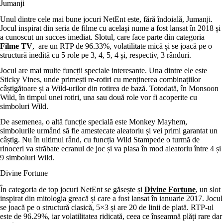
Jumanji
Unul dintre cele mai bune jocuri NetEnt este, fără îndoială, Jumanji.
Jocul inspirat din seria de filme cu același nume a fost lansat în 2018 și
a cunoscut un succes imediat. Slotul, care face parte din categoria
Filme TV
, are un RTP de 96.33%, volatilitate mică și se joacă pe o
structură inedită cu 5 role pe 3, 4, 5, 4 și, respectiv, 3 rânduri.
Jocul are mai multe funcții speciale interesante. Una dintre ele este
Sticky Vines, unde primești re-rotiri cu menținerea combinațiilor
câștigătoare și a Wild-urilor din rotirea de bază. Totodată, în Monsoon
Wild, în timpul unei rotiri, una sau două role vor fi acoperite cu
simboluri Wild.
De asemenea, o altă funcție specială este Monkey Mayhem,
simbolurile urmând să fie amestecate aleatoriu și vei primi garantat un
câștig. Nu în ultimul rând, cu funcția Wild Stampede o turmă de
rinoceri va străbate ecranul de joc și va plasa în mod aleatoriu între 4 și
9 simboluri Wild.
Divine Fortune
În categoria de top jocuri NetEnt se găsește și
Divine Fortune
, un slot
inspirat din mitologia greacă și care a fost lansat în ianuarie 2017. Jocul
se joacă pe o structură clasică, 5×3 și are 20 de linii de plată. RTP-ul
este de 96.29%, iar volatilitatea ridicată, ceea ce înseamnă plăți rare dar