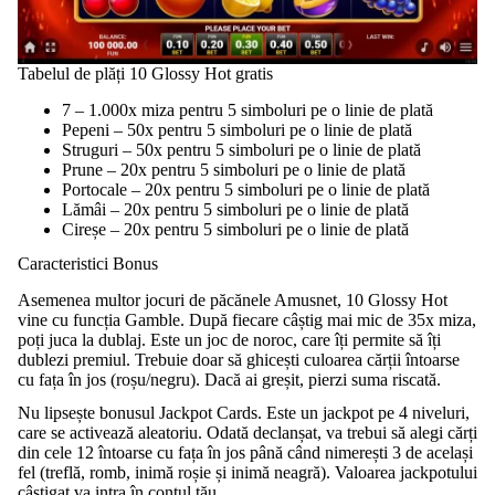
Tabelul de plăți 10 Glossy Hot gratis
7 – 1.000x miza pentru 5 simboluri pe o linie de plată
Pepeni – 50x pentru 5 simboluri pe o linie de plată
Struguri – 50x pentru 5 simboluri pe o linie de plată
Prune – 20x pentru 5 simboluri pe o linie de plată
Portocale – 20x pentru 5 simboluri pe o linie de plată
Lămâi – 20x pentru 5 simboluri pe o linie de plată
Cireșe – 20x pentru 5 simboluri pe o linie de plată
Caracteristici Bonus
Asemenea multor jocuri de păcănele Amusnet, 10 Glossy Hot
vine cu funcția Gamble. După fiecare câștig mai mic de 35x miza,
poți juca la dublaj. Este un joc de noroc, care îți permite să îți
dublezi premiul. Trebuie doar să ghicești culoarea cărții întoarse
cu fața în jos (roșu/negru). Dacă ai greșit, pierzi suma riscată.
Nu lipsește bonusul Jackpot Cards. Este un jackpot pe 4 niveluri,
care se activează aleatoriu. Odată declanșat, va trebui să alegi cărți
din cele 12 întoarse cu fața în jos până când nimerești 3 de același
fel (treflă, romb, inimă roșie și inimă neagră). Valoarea jackpotului
câștigat va intra în contul tău.