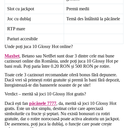
Slot cu jackpot
Premii medii
Joc cu dublaj
Temă des întâlnită la păcănele
RTP mare
Pariuri accesibile
Unde poți juca 10 Glossy Hot online?
Maxbet
, Betano sau NetBet sunt doar 3 dintre cele mai bune
cazinouri online din România, unde poți juca 10 Glossy Hot pe
bani reali. Poți paria între 0.20 RON și 500 RON pe rotire.
Toate cele 3 cazinouri recomandate oferă bonus fără depunere.
Dacă vrei să primești rotiri gratuite și premii în bani fără depozit,
înregistrează-te din bannerele noastre de pe site!
Verdict – merită să joci 10 Glossy Hot gratis?
Dacă ești fan
păcănele 7777
, da, merită să joci 10 Glossy Hot
gratis. Este un slot simplu, destinat celor care apreciază
simbolurile cu fructe și șeptari. Nu există bonusuri cu rotiri
gratuite, dar o rotire norocoasă poate activa aleatoriu un jackpot.
De asemenea, poți juca la dublaj, o funcție care poate crește