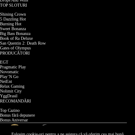
Drops And Wins
TOP SLOTURI
Shining Crown
5 Dazzling Hot
Burning Hot
Sweet Bonanza
Big Bass Bonanza
Book of Ra Deluxe
San Quentin 2: Death Row
Gates of Olympus
PRODUCĂTORI
EGT
Pragmatic Play
Novomatic
Play’N Go
NetEnt
Relax Gaming
Nolimit City
YggDrasil
RECOMANDĂRI
Top Cazino
Bonus fără depunere
Bonus Aniversar
Folosim cookie-uri pentru a ne asigura că vă oferim cea mai bună