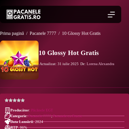
Sari
la
conținut
Prima pagină
/
Pacanele 7777
/
10 Glossy Hot Gratis
10 Glossy Hot Gratis
Actualizat: 31 iulie 2025
De:
Lorena Alexandra
88 Rotiri Fără Depunere + 800 la Prima
JOACĂ PE BANI
Depunere
L1234166W001528
JOACĂ GRATIS
Producător
:
Păcănele EGT
Categorie
:
Pacanele 7777
,
Pacanele cu Fructe
Data Lansării
: 2024
RTP
: 96%