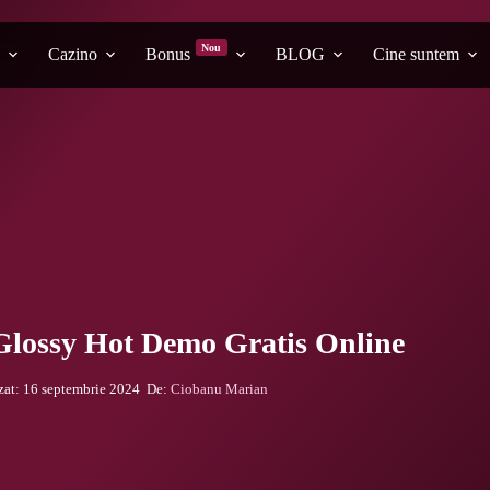
Nou
Cazino
Bonus
BLOG
Cine suntem
Glossy Hot Demo Gratis Online
zat: 16 septembrie 2024
De:
Ciobanu Marian