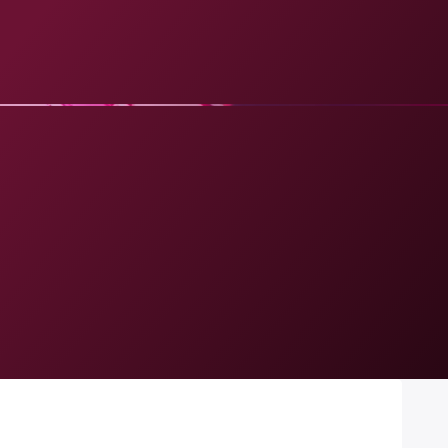
+ 800 la Prima Depunere
JOACĂ PE BANI
CĂ GRATIS