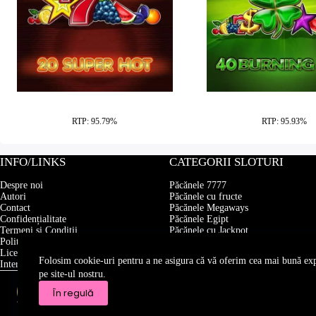
20 Super Hot
40 Burning Ho
RTP: 95.79%
RTP: 95.93%
INFO/LINKS
CATEGORII SLOTURI
Despre noi
Păcănele 7777
Autori
Păcănele cu fructe
Contact
Păcănele Megaways
Confidențialitate
Păcănele Egipt
Termeni si Conditii
Păcănele cu Jackpot
Politica de cookie-uri
Păcănele cu speciale
Licența ONJN
Păcănele Fantastice
Folosim cookie-uri pentru a ne asigura că vă oferim cea mai bună ex
Interzis minorilor (18+)
Drops And Wins
pe site-ul nostru.
În regulă