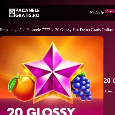
Sari
la
conținut
Gratis
Păcănele
Prima pagină
/
Pacanele 7777
/
20 Glossy Hot Demo Gratis Online
20 
Actuali