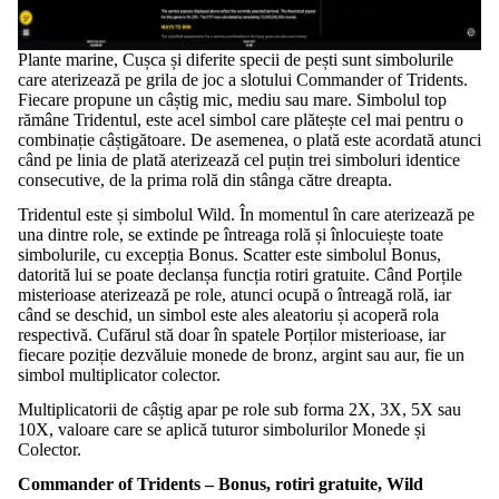
Plante marine, Cușca și diferite specii de pești sunt simbolurile
care aterizează pe grila de joc a slotului Commander of Tridents.
Fiecare propune un câștig mic, mediu sau mare. Simbolul top
rămâne Tridentul, este acel simbol care plătește cel mai pentru o
combinație câștigătoare. De asemenea, o plată este acordată atunci
când pe linia de plată aterizează cel puțin trei simboluri identice
consecutive, de la prima rolă din stânga către dreapta.
Tridentul este și simbolul Wild. În momentul în care aterizează pe
una dintre role, se extinde pe întreaga rolă și înlocuiește toate
simbolurile, cu excepția Bonus. Scatter este simbolul Bonus,
datorită lui se poate declanșa funcția rotiri gratuite. Când Porțile
misterioase aterizează pe role, atunci ocupă o întreagă rolă, iar
când se deschid, un simbol este ales aleatoriu și acoperă rola
respectivă. Cufărul stă doar în spatele Porților misterioase, iar
fiecare poziție dezvăluie monede de bronz, argint sau aur, fie un
simbol multiplicator colector.
Multiplicatorii de câștig apar pe role sub forma 2X, 3X, 5X sau
10X, valoare care se aplică tuturor simbolurilor Monede și
Colector.
Commander of Tridents – Bonus, rotiri gratuite, Wild