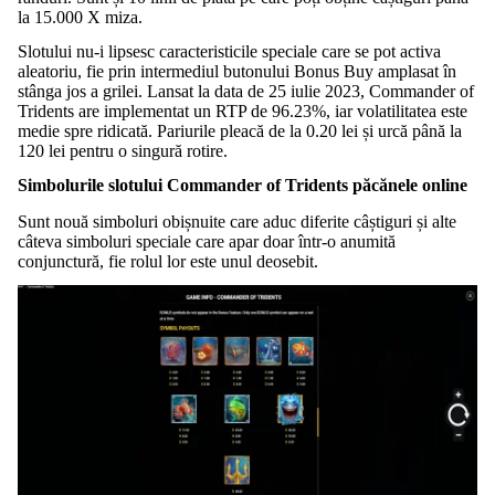
la 15.000 X miza.
Slotului nu-i lipsesc caracteristicile speciale care se pot activa
aleatoriu, fie prin intermediul butonului Bonus Buy amplasat în
stânga jos a grilei. Lansat la data de 25 iulie 2023, Commander of
Tridents are implementat un RTP de 96.23%, iar volatilitatea este
medie spre ridicată. Pariurile pleacă de la 0.20 lei și urcă până la
120 lei pentru o singură rotire.
Simbolurile slotului Commander of Tridents păcănele online
Sunt nouă simboluri obișnuite care aduc diferite câștiguri și alte
câteva simboluri speciale care apar doar într-o anumită
conjunctură, fie rolul lor este unul deosebit.