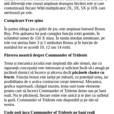
altă diferență este ceasul amplasat deasupra fiecărei role și care
contorizează fiecare Wild multiplicator 2X, 3X, 5X și 10X care
aterizează pe role.
Cumpărare Free spins
În partea stânga jos a grilei de jos, este amplasat butonul Bonus
Buy. Prin apăsarea lui poți cumpăra funcția rotiri gratuite, în
schimbul sumei de 150 X miza. În runda imediat următoare, pe
role vor ateriza între 3 și 5 simboluri Bonus și în funcție de
numărul lor se acordă 10, 12 sau 14 rotiri.
Părerea noastră despre Commander of Tridents
Tema și mecanica jocului este inspirată din alte sloturi, dar cu
siguranță conceputul este interesant și suficient încât să-i atragă pe
jucătorii dornici să încerce și altceva decât
păcănele clasice cu
fructe
. Funcția bonus este iarăși pe măsură, cu potențial uriaș, iar
posibilitatea de o activa contracost crește interesul. Mecanica,
grafica superioară, câștigul maxim, tema sunt toate elemente
pentru care să încerci Commander of Tridents demo sau pe bani
reali. Nu te plictisești, fiecare rotire este unică și te ține cu sufletul
la gură. Commander of Tridents este disponibil și pe site-ul
nostru.
Unde poți juca Commander of Tridents pe bani reali