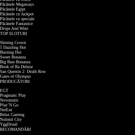
Păcănele Megaways
Păcănele Egipt
Păcănele cu Jackpot
Păcănele cu speciale
Păcănele Fantastice
Drops And Wins
TOP SLOTURI
Shining Crown
5 Dazzling Hot
Burning Hot
Sweet Bonanza
Big Bass Bonanza
Book of Ra Deluxe
San Quentin 2: Death Row
Gates of Olympus
PRODUCĂTORI
EGT
Pragmatic Play
Novomatic
Play’N Go
NetEnt
Relax Gaming
Nolimit City
YggDrasil
RECOMANDĂRI