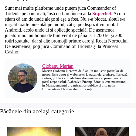
Sunt mai multe platforme unde putem juca Commander of
Tridents pe bani reali, însă eu l-am încercat la
Superbet
. Acolo
știam că am de unde alege și așa a fost. Nu s-a blocat, slotul s-a
mișcat foarte bine atât pe mobil, cât și pe dispozitivul mobil
Android, acolo unde ai și aplicație specială. De asemenea,
jucătorii noi au bonus de bun venit de până la 1.200 lei și 300
rotiri gratuite, dar și alte promoții printre care și Roata Norocului.
De asemenea, poți juca Command of Tridents și la Princess
Casino.
Ciobanu Marian
Marian Ciobanu lucrează de 2 ani în industria jocurilor de
noroc. Este autor și webmaster la pacanele-gratis.ro. Testează
sloturi, publică articole bine documentate și promovează
jocul responsabil. A absolvit Finanțe Bănci și este masterand
în Managementul organizațiilor publice și private la
Universitatea Ovidius din Constanța.
Păcănele din aceiaşi categorie