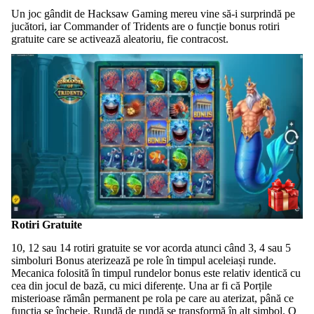
Un joc gândit de Hacksaw Gaming mereu vine să-i surprindă pe
jucători, iar Commander of Tridents are o funcție bonus rotiri
gratuite care se activează aleatoriu, fie contracost.
Rotiri Gratuite
10, 12 sau 14 rotiri gratuite se vor acorda atunci când 3, 4 sau 5
simboluri Bonus aterizează pe role în timpul aceleiași runde.
Mecanica folosită în timpul rundelor bonus este relativ identică cu
cea din jocul de bază, cu mici diferențe. Una ar fi că Porțile
misterioase rămân permanent pe rola pe care au aterizat, până ce
funcția se încheie. Rundă de rundă se transformă în alt simbol. O