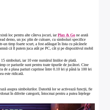
istă loc pentru alte câteva jocuri, iar
Play & Go
ne arată
ead demo, un joc plin de culoare, cu simboluri specifice
r-un timp foarte scurt, a fost adăugat în lista cu păcănele
amnă că îl putem juca atât pe PC, cât și pe dispozitivul mobil
 15 simboluri, iar 10 este numărul liniilor de plată.
p ce pariurile sunt pentru toate tipurile de jucători. Cine
 de a plasa pariuri cuprinse între 0.10 lei și până la 100 lei
ea este ridicată.
ză asupra simbolurilor. Datorită lor se activează funcții, fie
donat în diferite categorii, întocmai pentru a putea înțelege