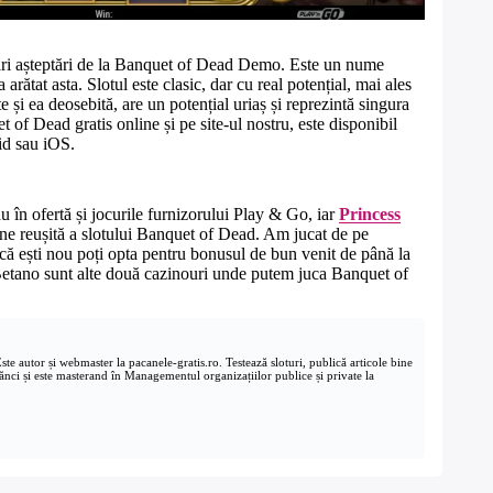
ari așteptări de la Banquet of Dead Demo. Este un nume
rătat asta. Slotul este clasic, dar cu real potențial, mai ales
e și ea deosebită, are un potențial uriaș și reprezintă singura
 of Dead gratis online și pe site-ul nostru, este disponibil
oid sau iOS.
 în ofertă și jocurile furnizorului Play & Go, iar
Princess
une reușită a slotului Banquet of Dead. Am jucat de pe
acă ești nou poți opta pentru bonusul de bun venit de până la
și Betano sunt alte două cazinouri unde putem juca Banquet of
te autor și webmaster la pacanele-gratis.ro. Testează sloturi, publică articole bine
nci și este masterand în Managementul organizațiilor publice și private la