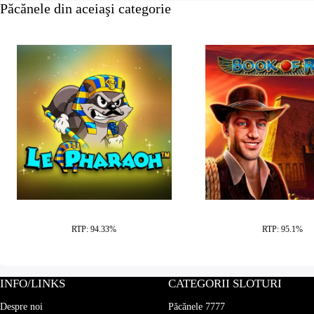
Păcănele din aceiaşi categorie
Le Pharaoh
Book of Ra Del
RTP: 94.33%
RTP: 95.1%
INFO/LINKS
CATEGORII SLOTURI
Despre noi
Păcănele 7777