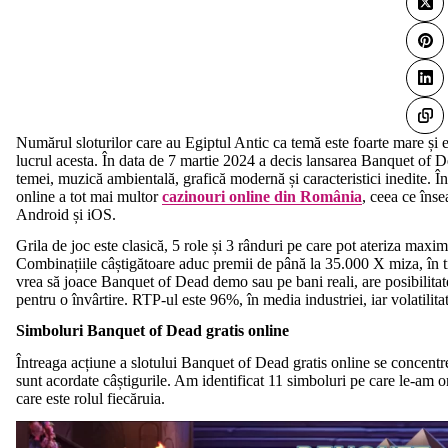
Numărul sloturilor care au Egiptul Antic ca temă este foarte mare și ex
lucrul acesta. În data de 7 martie 2024 a decis lansarea Banquet of D
temei, muzică ambientală, grafică modernă și caracteristici inedite. Înt
online a tot mai multor
cazinouri online din România
, ceea ce înse
Android și iOS.
Grila de joc este clasică, 5 role și 3 rânduri pe care pot ateriza maxim
Combinațiile câștigătoare aduc premii de până la 35.000 X miza, în tim
vrea să joace Banquet of Dead demo sau pe bani reali, are posibilitatea
pentru o învârtire. RTP-ul este 96%, în media industriei, iar volatilitat
Simboluri Banquet of Dead gratis online
Întreaga acțiune a slotului Banquet of Dead gratis online se concentrea
sunt acordate câștigurile. Am identificat 11 simboluri pe care le-am or
care este rolul fiecăruia.