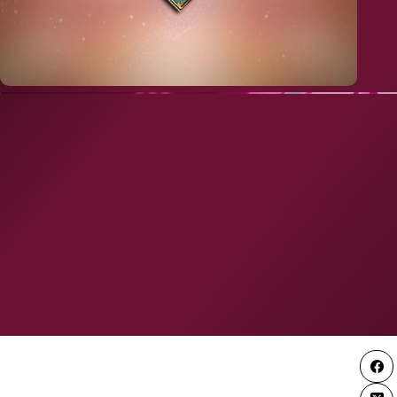
88 Rotiri Fără Depunere 
L1234166W001528
JOA