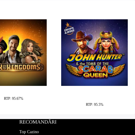
 of Kingdoms Demo
John Hunter and the Tomb of
Scarab Queen Demo
RTP: 95.67%
RTP: 95.5%
RECOMANDĂRI
Top Cazino