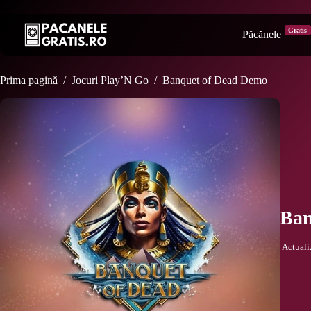
Sari
la
conținut
Gratis
Păcănele
Prima pagină
/
Jocuri Play’N Go
/
Banquet of Dead Demo
Ban
Actuali