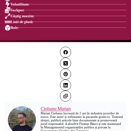
Volatilitate
:
Jackpot
:
Câştig maxim
:
Linii de plată
:
Role
:
Ciobanu Marian
Marian Ciobanu lucrează de 2 ani în industria jocurilor de
noroc. Este autor și webmaster la pacanele-gratis.ro. Testează
sloturi, publică articole bine documentate și promovează
jocul responsabil. A absolvit Finanțe Bănci și este masterand
în Managementul organizațiilor publice și private la
Universitatea Ovidius din Constanța.