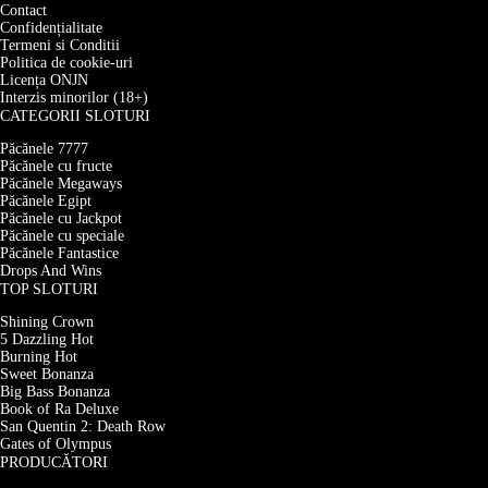
Contact
Confidențialitate
Termeni si Conditii
Politica de cookie-uri
Licența ONJN
Interzis minorilor (18+)
CATEGORII SLOTURI
Păcănele 7777
Păcănele cu fructe
Păcănele Megaways
Păcănele Egipt
Păcănele cu Jackpot
Păcănele cu speciale
Păcănele Fantastice
Drops And Wins
TOP SLOTURI
Shining Crown
5 Dazzling Hot
Burning Hot
Sweet Bonanza
Big Bass Bonanza
Book of Ra Deluxe
San Quentin 2: Death Row
Gates of Olympus
PRODUCĂTORI