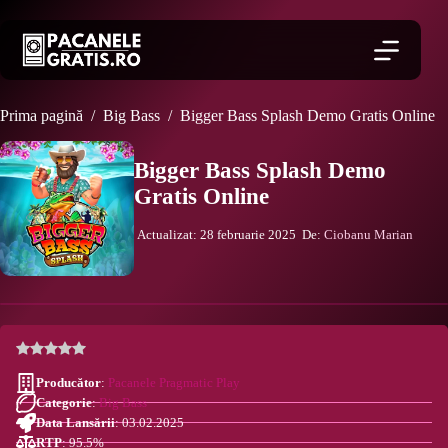
Sari
la
conținut
Prima pagină
/
Big Bass
/
Bigger Bass Splash Demo Gratis Online
Bigger Bass Splash Demo
Gratis Online
Actualizat: 28 februarie 2025
De:
Ciobanu Marian
88 Rotiri Fără Depunere + 800 la Prima
JOACĂ PE BANI
Depunere
L1234166W001528
JOACĂ GRATIS
Producător
:
Pacanele Pragmatic Play
Categorie
:
Big Bass
Data Lansării
: 03.02.2025
RTP
: 95.5%