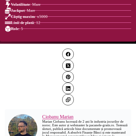
Volatilitate
: Mare
Jackpot
: Mare
Câştig maxim
: x5000
Linii de plată
: 12
Role
: 5
Ciobanu Marian
Marian Ciobanu lucrează de 2 ani în industria jocurilor de
noroc. Este autor și webmaster la pacanele-gratis.ro. Testează
sloturi, publică articole bine documentate și promovează
jocul responsabil. A absolvit Finanțe Bănci și este masterand