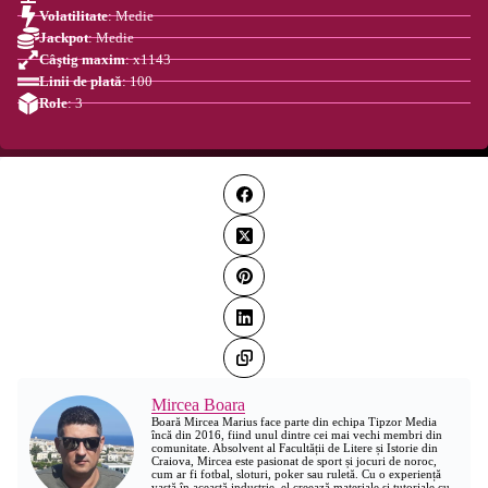
Volatilitate
: Medie
Jackpot
: Medie
Câştig maxim
: x1143
Linii de plată
: 100
Role
: 3
Mircea Boara
Boară Mircea Marius face parte din echipa Tipzor Media
încă din 2016, fiind unul dintre cei mai vechi membri din
comunitate. Absolvent al Facultății de Litere și Istorie din
Craiova, Mircea este pasionat de sport și jocuri de noroc,
cum ar fi fotbal, sloturi, poker sau ruletă. Cu o experiență
vastă în această industrie, el creează materiale și tutoriale cu