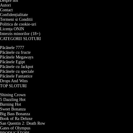
Despre noi
Autori
Contact
Confidențialitate
Termeni si Conditii
Politica de cookie-uri
Licența ONJN
Interzis minorilor (18+)
CATEGORII SLOTURI
Păcănele 7777
Păcănele cu fructe
Păcănele Megaways
Păcănele Egipt
Păcănele cu Jackpot
Păcănele cu speciale
Păcănele Fantastice
Drops And Wins
TOP SLOTURI
Shining Crown
5 Dazzling Hot
Burning Hot
Sweet Bonanza
Big Bass Bonanza
Book of Ra Deluxe
San Quentin 2: Death Row
Gates of Olympus