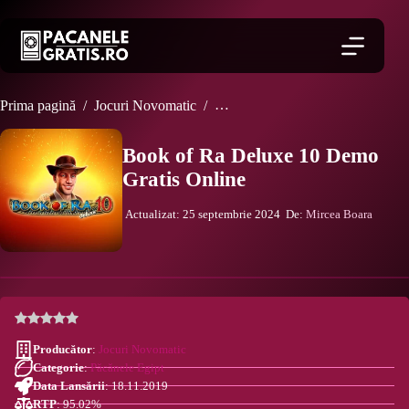
Sari
la
conținut
Prima pagină
/
Jocuri Novomatic
/
Book of Ra Deluxe 10 Demo Grat
Book of Ra Deluxe 10 Demo
Gratis Online
Actualizat: 25 septembrie 2024
De:
Mircea Boara
88 Rotiri Fără Depunere + 800 la Prima
JOACĂ PE BANI
Depunere
L1234166W001528
JOACĂ GRATIS
Producător
:
Jocuri Novomatic
Categorie
:
Păcănele Egipt
Data Lansării
: 18.11.2019
RTP
: 95.02%