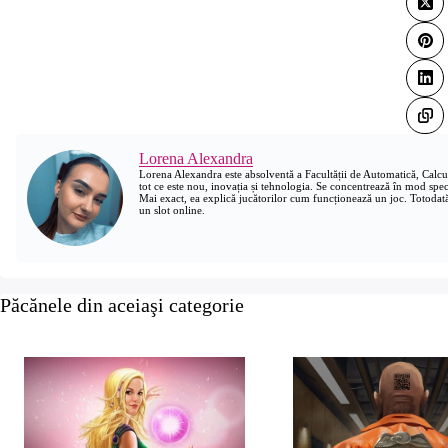
Lorena Alexandra
Lorena Alexandra este absolventă a Facultății de Automatică, Calcula
tot ce este nou, inovația și tehnologia. Se concentrează în mod speci
Mai exact, ea explică jucătorilor cum funcționează un joc. Totodat
un slot online.
Păcănele din aceiaşi categorie