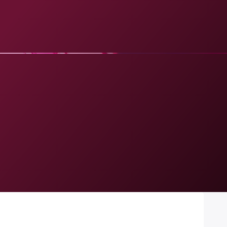
+ 800 la Prima Depunere
JOACĂ PE BANI
CĂ GRATIS