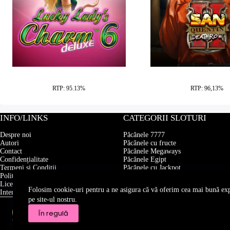
Lucky Lady Charm Deluxe
San Quentin 2 Dea
RTP: 95.13%
RTP: 96,13%
INFO/LINKS
CATEGORII SLOTURI
Despre noi
Păcănele 7777
Autori
Păcănele cu fructe
Contact
Păcănele Megaways
Confidențialitate
Păcănele Egipt
Termeni si Conditii
Păcănele cu Jackpot
Politica de cookie-uri
Păcănele cu speciale
Licența ONJN
Păcănele Fantastice
Folosim cookie-uri pentru a ne asigura că vă oferim cea mai bună ex
Interzis minorilor (18+)
Drops And Wins
pe site-ul nostru.
În regulă