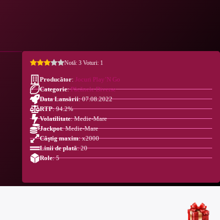
Notă:
3
Voturi:
1
Producător
:
Jocuri Play’N Go
Categorie
:
Păcănele Diverse
Data Lansării
: 07.08.2022
RTP
: 94.2%
Volatilitate
: Medie-Mare
Jackpot
: Medie-Mare
Câştig maxim
: x2000
Linii de plată
: 20
Role
: 5