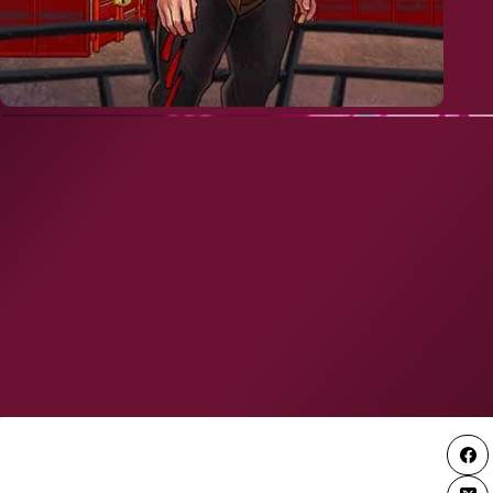
88 Rotiri Fără Depunere 
L1234166W001528
JOA