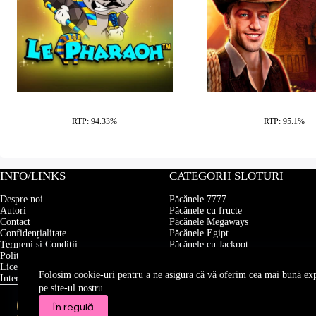
Le Pharaoh
Book of Ra Del
RTP: 94.33%
RTP: 95.1%
INFO/LINKS
CATEGORII SLOTURI
Despre noi
Păcănele 7777
Autori
Păcănele cu fructe
Contact
Păcănele Megaways
Confidențialitate
Păcănele Egipt
Termeni si Conditii
Păcănele cu Jackpot
Politica de cookie-uri
Păcănele cu speciale
Licența ONJN
Păcănele Fantastice
Folosim cookie-uri pentru a ne asigura că vă oferim cea mai bună ex
Interzis minorilor (18+)
Drops And Wins
pe site-ul nostru.
În regulă