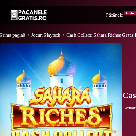
Sari
la
conținut
Gratis
Păcănele
Prima pagină
/
Jocuri Playtech
/
Cash Collect: Sahara Riches Grati
Cas
Actuali