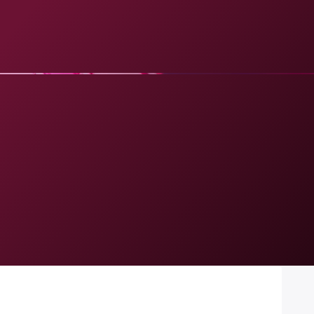
+ 800 la Prima Depunere
JOACĂ PE BANI
CĂ GRATIS