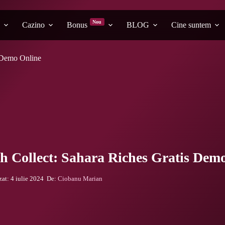
Nou
Cazino
Bonus
BLOG
Cine suntem
s Demo Online
h Collect: Sahara Riches Gratis Dem
zat: 4 iulie 2024
De:
Ciobanu Marian