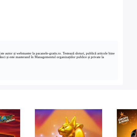
te autor și webmaster la pacanele-gratis.ro. Testează sloturi, publică articole bine
nci și este masterand în Managementul organizațiilor publice și private la