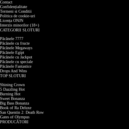
Contact
Confidențialitate
Termeni si Conditii
Politica de cookie-uri
Licența ONJN
Interzis minorilor (18+)
CATEGORII SLOTURI
Păcănele 7777
Păcănele cu fructe
Păcănele Megaways
Păcănele Egipt
Păcănele cu Jackpot
Păcănele cu speciale
Păcănele Fantastice
Drops And Wins
TOP SLOTURI
Shining Crown
5 Dazzling Hot
Burning Hot
Sweet Bonanza
Big Bass Bonanza
Book of Ra Deluxe
San Quentin 2: Death Row
Gates of Olympus
PRODUCĂTORI