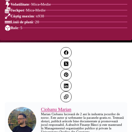
Volatilitate
: Mica-Medie
Jackpot
: Mica-Medie
Câştig maxim
: x938
Linii de plată
: 20
Role
: 5
Ciobanu Marian
Marian Ciobanu lucrează de 2 ani în industria jocurilor de
noroc. Este autor și webmaster la pacanele-gratis.ro. Testează
sloturi, publică articole bine documentate și promovează
jocul responsabil. A absolvit Finanțe Bănci și este masterand
în Managementul organizațiilor publice și private la
Universitatea Ovidius din Constanța.