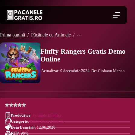
Sari
la
conținut
Prima pagină
/
Păcănele cu Animale
/
Fluffy Rangers Gratis Demo O
Fluffy Rangers Gratis Demo
Online
Actualizat: 9 decembrie 2024
De:
Ciobanu Marian
88 Rotiri Fără Depunere + 800 la Prima
JOACĂ PE BANI
Depunere
L1234166W001528
JOACĂ GRATIS
Producător
:
Pacanele Evoplay
Categorie
:
Păcănele cu Animale
Data Lansării
: 12.06.2020
RTP
: 96%