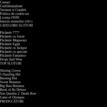
Contact
Confidențialitate
Termeni si Conditii
Politica de cookie-uri
Licența ONJN
Interzis minorilor (18+)
CATEGORII SLOTURI
Păcănele 7777
Păcănele cu fructe
Păcănele Megaways
Păcănele Egipt
Păcănele cu Jackpot
Păcănele cu speciale
Păcănele Fantastice
Drops And Wins
TOP SLOTURI
Shining Crown
5 Dazzling Hot
Burning Hot
Sweet Bonanza
Big Bass Bonanza
Book of Ra Deluxe
San Quentin 2: Death Row
Gates of Olympus
PRODUCĂTORI