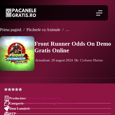
Sari
la
conținut
Prima pagină
/
Păcănele cu Animale
/
Front Runner Odds On Demo 
Front Runner Odds On Demo
Gratis Online
Actualizat: 20 august 2024
De:
Ciobanu Marian
88 Rotiri Fără Depunere + 800 la Prima
JOACĂ PE BANI
Depunere
L1234166W001528
JOACĂ GRATIS
Producător
:
Pacanele Reel Kingdom
Categorie
:
Păcănele cu Animale
,
Păcănele Sport
Data Lansării
:
RTP
: