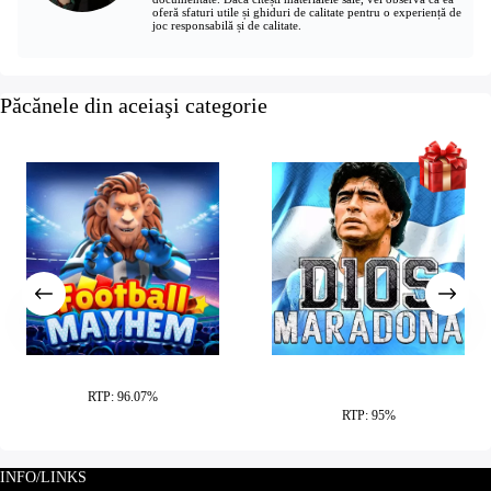
oferă sfaturi utile și ghiduri de calitate pentru o experiență de
joc responsabilă și de calitate.
Păcănele din aceiaşi categorie
Football Mayhem Gratis
D1OS Maradona Gratis Demo
Online
RTP: 96.07%
RTP: 95%
INFO/LINKS