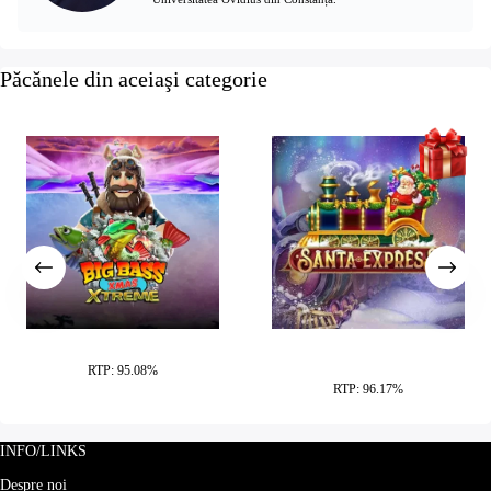
Păcănele din aceiaşi categorie
Big Bass Xmas Extreme
Santa Express Demo Gratis
Online
RTP: 95.08%
RTP: 96.17%
INFO/LINKS
Despre noi