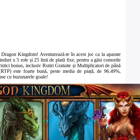
e Dragon Kingdom! Aventurează-te în acest joc ca la aparate
duri x 5 role și 25 linii de plată fixe, pentru a găsi comorile
stici bonus, inclusiv Rotiri Gratuite și Multiplicatori de până
 (RTP) este foarte bună, peste media de piață, de 96.49%,
 lase cu buzunarele goale!