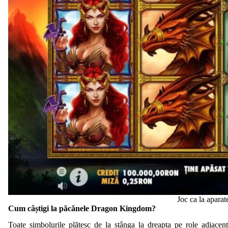
Joc ca la apara
Cum câștigi la p
ăcănele Dragon Kingdom?
Toate simbolurile plătesc de la stânga la dreapta pe role adiac