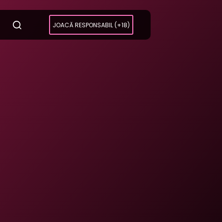
JOACĂ RESPONSABIL (+18)