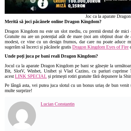
Joc ca la aparate Dragon
Merită să joci p
ăcănele online Dragon Kingdom?
Dragon Kingdom nu este un slot mediu, cu premii destul de mici – va
Gratuite nu are un potențial atât de mare (noi am obținut doar de 
modest, ce vine cu un design frumos, dar care nu poate aduce me
sugerăm să încerci și păcănele gratis
Dragon Kingdom Eyes of Fire
d
Unde poți juca pe bani reali Dragon Kingdom?
Jocul ca la aparate Dragon Kingdom pe bani se găsește la următoa
Bit, SlotV, Winbet, Unibet și Vlad Cazino, cu pariuri cuprin
acest
LINK SPECIAL
și primești rotiri gratuite fără depunere la S
Pe lângă asta, vei putea juca slotul cu un bonus uriaș de bun venit ș
multe surprize!
Lucian Constantin