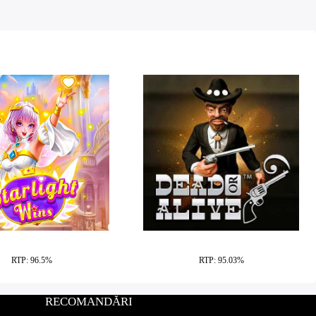
Starlight Wins
Dead or Alive
RTP: 96.5%
RTP: 95.03%
RECOMANDĂRI