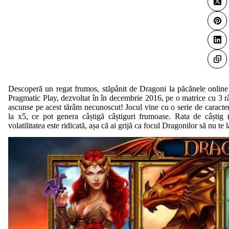
Descoperă un regat frumos, stăpânit de Dragoni la păcănele onlin
Pragmatic Play, dezvoltat în în decembrie 2016, pe o matrice cu 3 rân
ascunse pe acest tărâm necunoscut! Jocul vine cu o serie de caracteri
la x5, ce pot genera câștigă câștiguri frumoase. Rata de câștig
volatilitatea este ridicată, așa că ai grijă ca focul Dragonilor să nu te