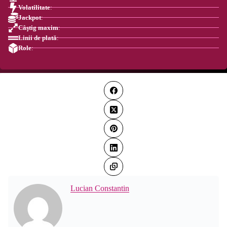
Volatilitate
:
Jackpot
:
Câştig maxim
:
Linii de plată
:
Role
:
Lucian Constantin