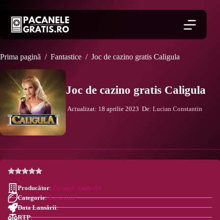
Sari
la
conținut
Prima pagină
/
Fantastice
/
Joc de cazino gratis Caligula
Joc de cazino gratis Caligula
Actualizat: 18 aprilie 2023
De:
Lucian Constantin
88 Rotiri Fără Depunere + 800 la Prima
JOACĂ PE BANI
Depunere
L1234166W001528
JOACĂ GRATIS
Producător
:
Pacanele GameArt
Categorie
:
Fantastice
Data Lansării
:
RTP
: