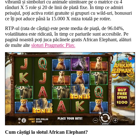
vibrantă și simboluri cu animale uimitoare pe o matrice cu 4
rânduri X 5 role și 20 de linii de plată fixe. În timp ce admiri
peisajul, poți activa rotiri gratuite și grupuri cu wild-uri, bonusuri
ce îți pot aduce până la 15.000 X miza totală pe rotire.
RTP-ul (rata de câștig) este peste media de piață, de 96.04%,
volatilitatea este ridicată, în timp ce pariurile sunt accesibile. Pe
pagină noastră poți juca păcănele gratis African Elephant, alături
de multe alte
sloturi Pragmatic Play.
Cum câștigi la slotul African Elephant?