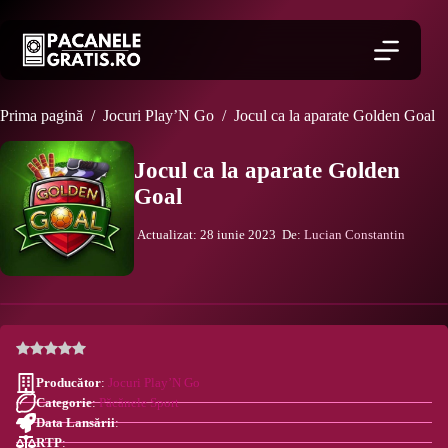
Sari
la
conținut
Prima pagină
/
Jocuri Play’N Go
/
Jocul ca la aparate Golden Goal
Jocul ca la aparate Golden
Goal
Actualizat: 28 iunie 2023
De:
Lucian Constantin
88 Rotiri Fără Depunere + 800 la Prima
JOACĂ PE BANI
Depunere
L1234166W001528
JOACĂ GRATIS
Producător
:
Jocuri Play’N Go
Categorie
:
Păcănele Sport
Data Lansării
:
RTP
: