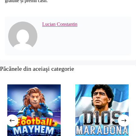
gratuite și premii cash.
Lucian Constantin
Păcănele din aceiaşi categorie