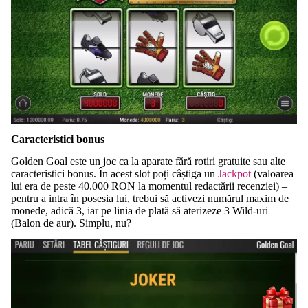
Caracteristici bonus
Golden Goal este un joc ca la aparate fără rotiri gratuite sau alte
caracteristici bonus. În acest slot poți câștiga un
Jackpot
(valoarea
lui era de peste 40.000 RON la momentul redactării recenziei) –
pentru a intra în posesia lui, trebui să activezi numărul maxim de
monede, adică 3, iar pe linia de plată să aterizeze 3 Wild-uri
(Balon de aur). Simplu, nu?