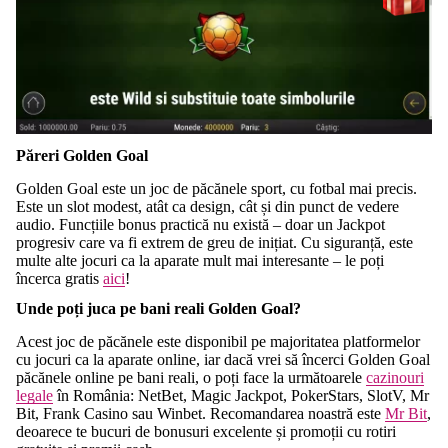
Păreri Golden Goal
Golden Goal este un joc de păcănele sport, cu fotbal mai precis.
Este un slot modest, atât ca design, cât și din punct de vedere
audio. Funcțiile bonus practică nu există – doar un Jackpot
progresiv care va fi extrem de greu de inițiat. Cu siguranță, este
multe alte jocuri ca la aparate mult mai interesante – le poți
încerca gratis
aici
!
Unde poți juca pe bani reali Golden Goal?
Acest joc de păcănele este disponibil pe majoritatea platformelor
cu jocuri ca la aparate online, iar dacă vrei să încerci Golden Goal
păcănele online pe bani reali, o poți face la următoarele
cazinouri
legale
în România: NetBet, Magic Jackpot, PokerStars, SlotV, Mr
Bit, Frank Casino sau Winbet. Recomandarea noastră este
Mr Bit
,
deoarece te bucuri de bonusuri excelente și promoții cu rotiri