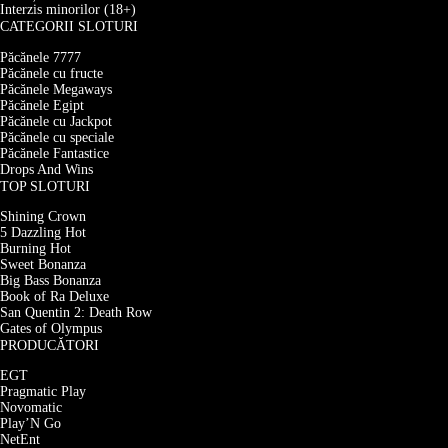
Interzis minorilor (18+)
CATEGORII SLOTURI
Păcănele 7777
Păcănele cu fructe
Păcănele Megaways
Păcănele Egipt
Păcănele cu Jackpot
Păcănele cu speciale
Păcănele Fantastice
Drops And Wins
TOP SLOTURI
Shining Crown
5 Dazzling Hot
Burning Hot
Sweet Bonanza
Big Bass Bonanza
Book of Ra Deluxe
San Quentin 2: Death Row
Gates of Olympus
PRODUCĂTORI
EGT
Pragmatic Play
Novomatic
Play’N Go
NetEnt