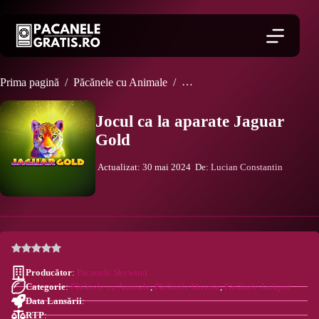
Sari
la
conținut
Prima pagină
/
Păcănele cu Animale
/
Jocul ca la aparate Jaguar Gol
Jocul ca la aparate Jaguar
Gold
Actualizat: 30 mai 2024
De:
Lucian Constantin
88 Rotiri Fără Depunere + 800 la Prima
JOACĂ PE BANI
Depunere
L1234166W001528
JOACĂ GRATIS
Producător
:
Pacanele Skywind
Categorie
:
Păcănele cu Animale
,
Păcănele Diverse
,
Păcănele Jackpot
Data Lansării
:
RTP
: