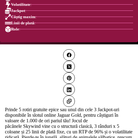
Volatilitate
:
Jackpot
:
Câştig maxim
:
Linii de plată
:
Role
:
Prinde 5 rotiri gratuite epice sau unul din cele 3 Jackpot-uri
disponibile în slotul online Jaguar Gold, pentru câștiguri în
valoare de 1.000 de ori pariul tău! Jocul de
păcănele Skywind vine cu o structură clasică, 3 rânduri x 5
coloane și 25 linii de plată fixe, cu un RTP de 96% și o volatilitate
ridicată. Pierde-te în junglă, alături de animalele sălbatice, precum