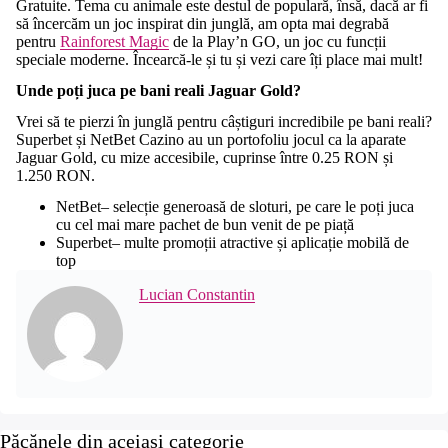
Gratuite. Tema cu animale este destul de populară, însă, dacă ar fi
să încercăm un joc inspirat din junglă, am opta mai degrabă
pentru
Rainforest Magic
de la Play’n GO, un joc cu funcții
speciale moderne. Încearcă-le și tu și vezi care îți place mai mult!
Unde poți juca pe bani reali Jaguar Gold?
Vrei să te pierzi în junglă pentru câștiguri incredibile pe bani reali?
Superbet și NetBet Cazino au un portofoliu jocul ca la aparate
Jaguar Gold, cu mize accesibile, cuprinse între 0.25 RON și
1.250 RON.
NetBet– selecție generoasă de sloturi, pe care le poți juca
cu cel mai mare pachet de bun venit de pe piață
Superbet– multe promoții atractive și aplicație mobilă de
top
Lucian Constantin
Păcănele din aceiaşi categorie