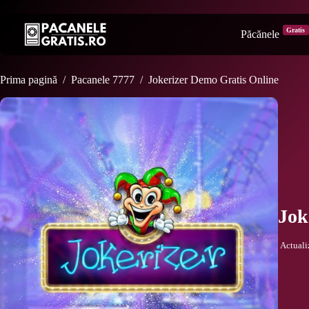
Sari
la
conținut
Gratis
Păcănele
Prima pagină
/
Pacanele 7777
/
Jokerizer Demo Gratis Online
Jok
Actuali