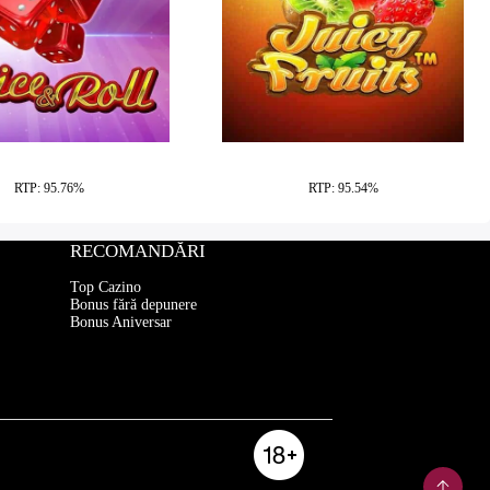
Dice Roll
Juicy Fruits
RTP: 95.76%
RTP: 95.54%
RECOMANDĂRI
Top Cazino
Bonus fără depunere
Bonus Aniversar