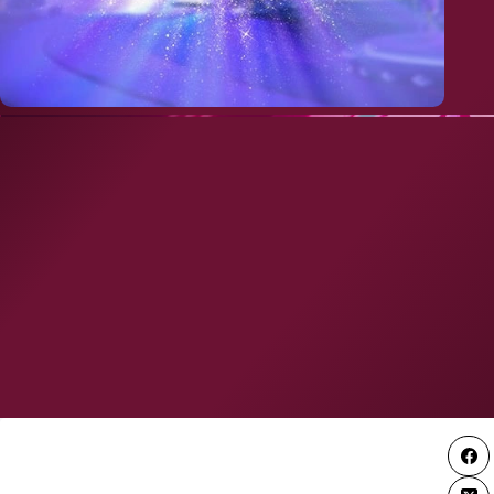
88 Rotiri Fără Depunere 
L1234166W001528
JOA