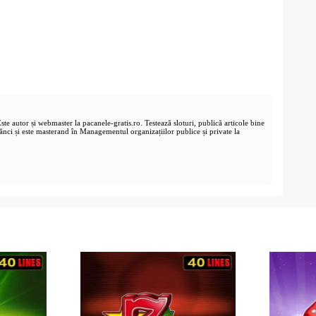
te autor și webmaster la pacanele-gratis.ro. Testează sloturi, publică articole bine
nci și este masterand în Managementul organizațiilor publice și private la