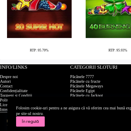
20 Super Hot
40 Burning Ho
RTP: 95.79%
RTP: 95.93%
INFO/LINKS
CATEGORII SLOTURI
Despre noi
Păcănele 7777
Autori
Păcănele cu fructe
Contact
Păcănele Megaways
Confidențialitate
Păcănele Egipt
Termeni si Conditii
Păcănele cu Jackpot
Politica de cookie-uri
Păcănele cu speciale
Licența ONJN
Păcănele Fantastice
Folosim cookie-uri pentru a ne asigura că vă oferim cea mai bună ex
Interzis minorilor (18+)
Drops And Wins
pe site-ul nostru.
În regulă