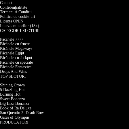
Contact
Confidențialitate
Termeni si Conditii
Politica de cookie-uri
Licența ONJN
Interzis minorilor (18+)
CATEGORII SLOTURI
Păcănele 7777
Păcănele cu fructe
Păcănele Megaways
Păcănele Egipt
Păcănele cu Jackpot
Păcănele cu speciale
Păcănele Fantastice
Drops And Wins
TOP SLOTURI
Shining Crown
5 Dazzling Hot
Burning Hot
Sweet Bonanza
Big Bass Bonanza
Book of Ra Deluxe
San Quentin 2: Death Row
Gates of Olympus
PRODUCĂTORI