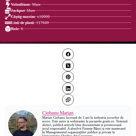
Volatilitate
: Mare
Jackpot
: Mare
Câştig maxim
: x10000
Linii de plată
: 117649
Role
: 6
Ciobanu Marian
Marian Ciobanu lucrează de 2 ani în industria jocurilor de
noroc. Este autor și webmaster la pacanele-gratis.ro. Testează
sloturi, publică articole bine documentate și promovează
jocul responsabil. A absolvit Finanțe Bănci și este masterand
în Managementul organizațiilor publice și private la
Universitatea Ovidius din Constanța.