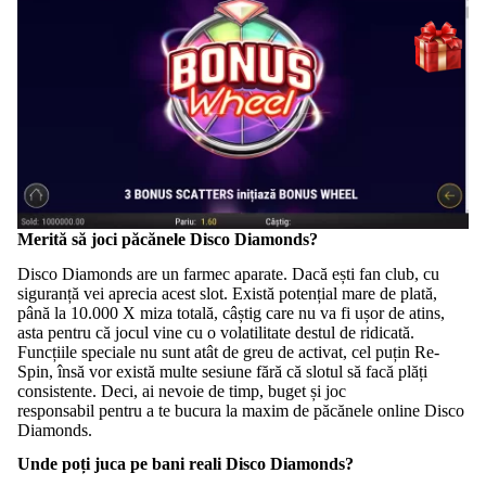
Merită să joci p
ăcănele Disco Diamonds?
Disco Diamonds are un farmec aparate. Dacă ești fan club, cu
siguranță vei aprecia acest slot. Există potențial mare de plată,
până la 10.000 X miza totală, câștig care nu va fi ușor de atins,
asta pentru că jocul vine cu o volatilitate destul de ridicată.
Funcțiile speciale nu sunt atât de greu de activat, cel puțin Re-
Spin, însă vor există multe sesiune fără că slotul să facă plăți
consistente. Deci, ai nevoie de timp, buget și joc
responsabil pentru a te bucura la maxim de păcănele online Disco
Diamonds.
Unde poți juca pe bani reali Disco Diamonds?