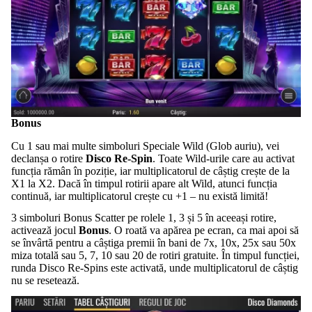
Bonus
Cu 1 sau mai multe simboluri Speciale Wild (Glob auriu), vei
declanșa o rotire
Disco Re-Spin
. Toate Wild-urile care au activat
funcția rămân în poziție, iar multiplicatorul de câștig crește de la
X1 la X2. Dacă în timpul rotirii apare alt Wild, atunci funcția
continuă, iar multiplicatorul crește cu +1 – nu există limită!
3 simboluri Bonus Scatter pe rolele 1, 3 și 5 în aceeași rotire,
activează jocul
Bonus
. O roată va apărea pe ecran, ca mai apoi să
se învârtă pentru a câștiga premii în bani de 7x, 10x, 25x sau 50x
miza totală sau 5, 7, 10 sau 20 de rotiri gratuite. În timpul funcției,
runda Disco Re-Spins este activată, unde multiplicatorul de câștig
nu se resetează.