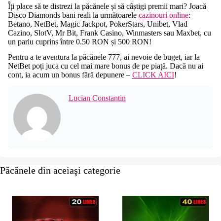
Îți place să te distrezi la păcănele și să câștigi premii mari? Joacă
Disco Diamonds bani reali la următoarele
cazinouri online
:
Betano, NetBet, Magic Jackpot, PokerStars, Unibet, Vlad
Cazino, SlotV, Mr Bit, Frank Casino, Winmasters sau Maxbet, cu
un pariu cuprins între 0.50 RON și 500 RON!
Pentru a te aventura la păcănele 777, ai nevoie de buget, iar la
NetBet poți juca cu cel mai mare bonus de pe piață. Dacă nu ai
cont, ia acum un bonus fără depunere –
CLICK AICI
!
Lucian Constantin
Păcănele din aceiaşi categorie