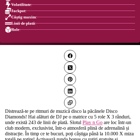
Volatilitate
:
Jackpot
:
Câştig maxim
:
Linii de plată
:
Role
:
Distrează-te pe ritmuri de muzică disco la păcănele Disco
Diamonds! Hai alături de DJ pe o matrice cu 5 role X 3 rânduri,
unde există 243 de linii de plată. Slotul
Play n Go
are loc într-un
club modern, exclusivist, într-o atmosferă plină de adrenalină și
distracție. În timp ce te bucuri, poți câștiga până la 10.000 X miza
totală pe rotire! Activează runda bonus cu rotiri gratuite și