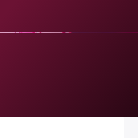
+ 800 la Prima Depunere
JOACĂ PE BANI
CĂ GRATIS