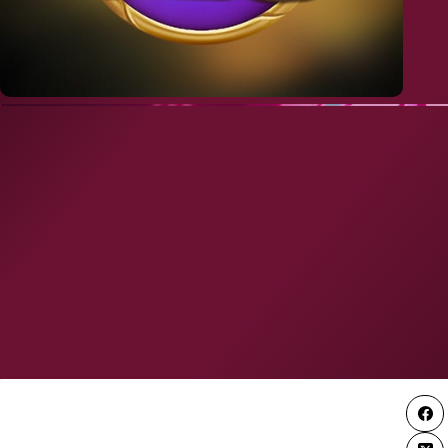
88 Rotiri Fără Depunere 
L1234166W001528
JOA