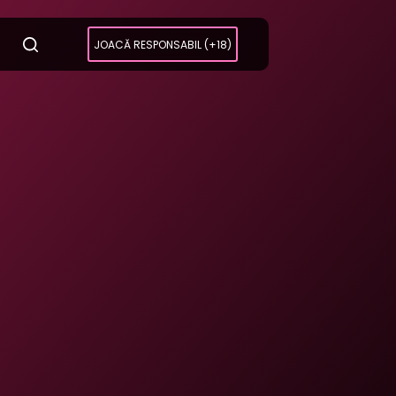
JOACĂ RESPONSABIL (+18)