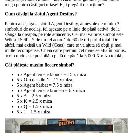
mega pentru câștiguri uriașe! Ești pregătit de acțiune?
Cum câștigi la slotul Agent Destiny?
Pentru a câștiga la slotul Agent Destiny, ai nevoie de minim 3
simboluri de același fel așezate pe o linie de plată activă, de la
stânga la dreapta, pe role adiacente. Cel mai valoros simbol este
Wild-ul Seif – 5 de un fel acordă de 60 de ori pariul total. De
altfel, mai există un Wild (Ceas), care te va ajuta să obții și mai
multe recompense. Cheia către premiul cel mare se află în bonus,
acolo unde este posibilă o plată de până la 5.000 X miza totală.
Cât plătește maxim fiecare simbol?
5 x Agent femeie blondă = 15 x miza
5 x Om de știință = 12 x miza
5 x Agent bărbat = 7.5 x miza
5 x Agent femeie brunetă = 6 x miza
5 x A = 2.5 x miza
5 x K = 2.5 x miza
5 x Q = 1.5 x miza
5 x J = 1.5 x miza