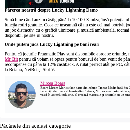
Părerea noastră despre Lucky Lightning Demo
Sună bine când auzim câștig până la 10.100 X miza, însă potențialul
funcția rotiri gratuite. Ceea ce înseamnă că nu este cel mai potrivit jo
un joc distractiv, cu o grafică uimitoare și muzică ambientală, tocma
disponibil pe site-ul nostru.
Unde putem juca Lucky Lightning pe bani reali
Pentru că jocurile Pragmatic Play sunt disponibile aproape oriunde, 
Mr Bit
pentru că voiam să optez pentru bonusul de bun venit de până la
recompense cu până la 12% cashback. A rulat perfect atât pe PC, cât și
la Betano, NetBet și Slot V.
Mircea Boara
Boară Mircea Marius face parte din echipa Tipzor Media încă din 2
Facultății de Litere și Istorie din Craiova, Mircea este pasionat de s
vastă în această industrie, el creează materiale și tutoriale cu un sin
Păcănele din aceiaşi categorie