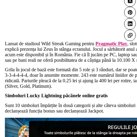
Lansat de studioul Wild Streak Gaming pentru
Pragmatic Play
, slo
explică prezența lui Zeus în stânga ecranului. Jocul a sărbătorit anul a
acum este disponibil și în România. Fie că îl jucăm pe PC, laptop 
sau pe bani reali ne oferă posibilitatea de a câștiga până la 10.100 X
Grila în jocul de bază este formată din 5 role și 3 rânduri, dar se poat
3-3-4-4-4-4, doar în anumite momente. 243 este numărul liniilor de pl
ridicată. Pariurile pleacă de la 0.25 lei și ajung la 400 lei per rotire, 
(Silver, Gold, Platinum).
Simboluri Lucky Lightning păcănele online gratis
Sunt 10 simboluri împărțite în două categorii și alte câteva simboluri 
declanșează funcția bonus sau declanșează Jackpot.