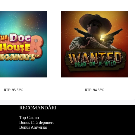
og House Megaways
Wanted Dead or a Wild
RTP: 95.53%
RTP: 94.55%
RECOMANDĂRI
Top Cazino
Bonus fără depunere
Bonus Aniversar