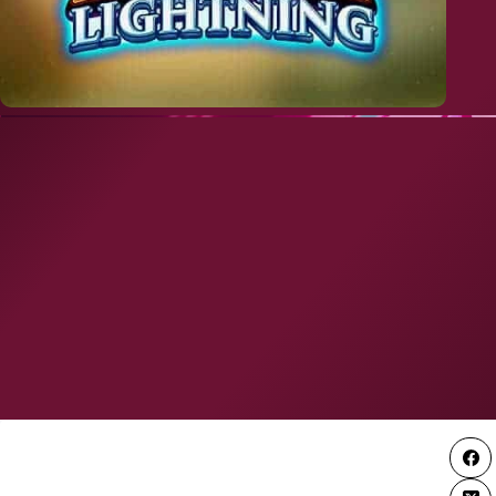
88 Rotiri Fără Depunere 
L1234166W001528
JOA