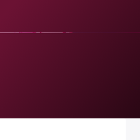
+ 800 la Prima Depunere
JOACĂ PE BANI
CĂ GRATIS