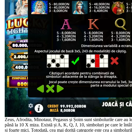
Zeus, Afrodita, Minotaur, Pegasus și Șoim sunt simbolurile care au l
până la 10 X miza. Există și A, K, Q, J, 10, simboluri pe care le întâl
și foarte mici. Totodată, cea mai dorită categorie este cea a simboluri