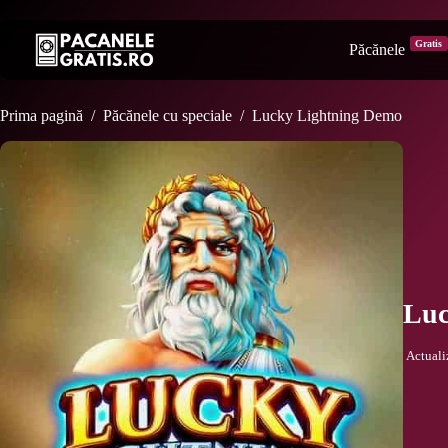
Sari
la
conținut
Gratis
Păcănele
Prima pagină
/
Păcănele cu speciale
/
Lucky Lightning Demo
Luc
Actuali