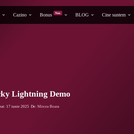
Nou
Cazino
Bonus
BLOG
Cine suntem
ky Lightning Demo
zat: 17 iunie 2025
De:
Mircea Boara