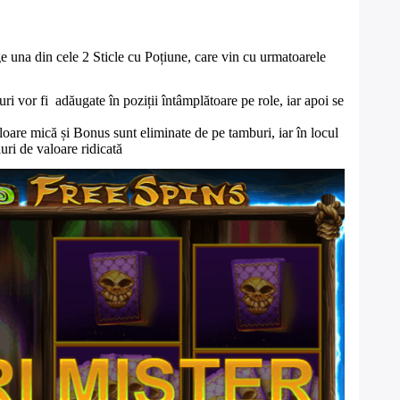
e una din cele 2 Sticle cu Poțiune, care vin cu urmatoarele
i vor fi adăugate în poziții întâmplătoare pe role, iar apoi se
aloare mică și Bonus sunt eliminate de pe tamburi, iar în locul
uri de valoare ridicată