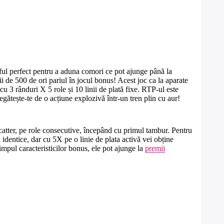
ful perfect pentru a aduna comori ce pot ajunge până la
i de 500 de ori pariul în jocul bonus! Acest joc ca la aparate
 3 rânduri X 5 role și 10 linii de plată fixe. RTP-ul este
egătește-te de o acțiune explozivă într-un tren plin cu aur!
Scatter, pe role consecutive, începând cu primul tambur. Pentru
dentice, dar cu 5X pe o linie de plata activă vei obține
timpul caracteristicilor bonus, ele pot ajunge la
premii