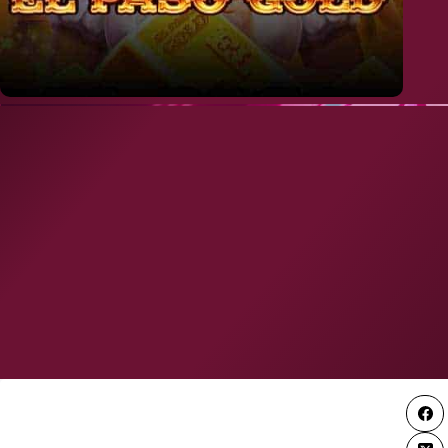
88 Rotiri Fără Depunere 
L1234166W001528
JOA