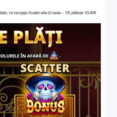
elalte, cu excepția Scatter-ului (Craniu – 5X plătește 10.000