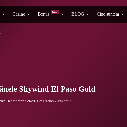
Nou
Cazino
Bonus
BLOG
Cine suntem
ld
ănele Skywind El Paso Gold
zat: 18 octombrie 2024
De:
Lucian Constantin