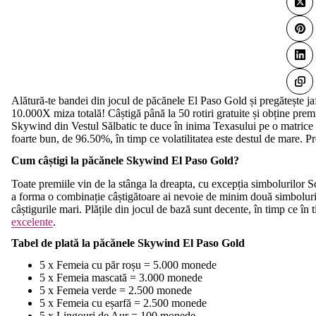
Alătură-te bandei din jocul de păcănele El Paso Gold și pregătește ja
10.000X miza totală! Câștigă până la 50 rotiri gratuite și obține premi
Skywind din Vestul Sălbatic te duce în inima Texasului pe o matrice cu
foarte bun, de 96.50%, în timp ce volatilitatea este destul de mare. Pr
Cum câștigi la p
ăcănele Skywind El Paso Gold?
Toate premiile vin de la stânga la dreapta, cu excepția simbolurilor 
a forma o combinație câștigătoare ai nevoie de minim două simboluri i
câștigurile mari. Plățile din jocul de bază sunt decente, în timp ce în 
excelente
.
Tabel de plat
ă
la p
ăcănele Skywind El Paso Gold
5 x Femeia cu păr roșu = 5.000 monede
5 x Femeia mascată = 3.000 monede
5 x Femeia verde = 2.500 monede
5 x Femeia cu eșarfă = 2.500 monede
5 x Lingouri de Aur = 100 monede