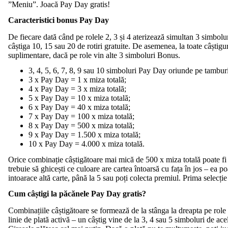
”Meniu”. Joacă Pay Day gratis!
Caracteristici bonus Pay Day
De fiecare dată când pe rolele 2, 3 și 4 aterizează simultan 3 simbol
câștiga 10, 15 sau 20 de rotiri gratuite. De asemenea, la toate câștigur
suplimentare, dacă pe role vin alte 3 simboluri Bonus.
3, 4, 5, 6, 7, 8, 9 sau 10 simboluri Pay Day oriunde pe tambur
3 x Pay Day = 1 x miza totală;
4 x Pay Day = 3 x miza totală;
5 x Pay Day = 10 x miza totală;
6 x Pay Day = 40 x miza totală;
7 x Pay Day = 100 x miza totală;
8 x Pay Day = 500 x miza totală;
9 x Pay Day = 1.500 x miza totală;
10 x Pay Day = 4.000 x miza totală.
Orice combinație câștigătoare mai mică de 500 x miza totală poate fi 
trebuie să ghicești ce culoare are cartea întoarsă cu fața în jos – ea po
intoarace altă carte, până la 5 sau poți colecta premiul. Prima selecție
Cum câștigi la păcănele Pay Day gratis?
Combinațiile câștigătoare se formează de la stânga la dreapta pe role
linie de plată activă – un câștig vine de la 3, 4 sau 5 simboluri de ace