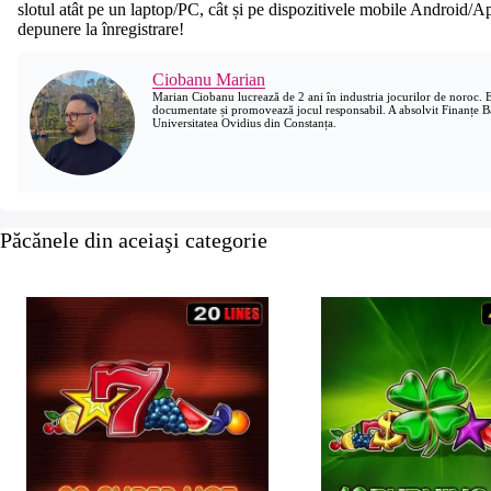
slotul atât pe un laptop/PC, cât și pe dispozitivele mobile Android/
depunere la înregistrare!
Ciobanu Marian
Marian Ciobanu lucrează de 2 ani în industria jocurilor de noroc. Es
documentate și promovează jocul responsabil. A absolvit Finanțe Bă
Universitatea Ovidius din Constanța.
Păcănele din aceiaşi categorie