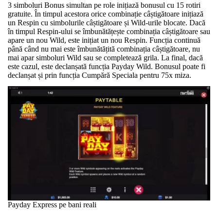
3 simboluri Bonus simultan pe role inițiază bonusul cu 15 rotiri
gratuite. În timpul acestora orice combinație câștigătoare inițiază
un Respin cu simbolurile câștigătoare și Wild-urile blocate. Dacă
în timpul Respin-ului se îmbunătățește combinația câștigătoare sau
apare un nou Wild, este inițiat un nou Respin. Funcția continuă
până când nu mai este îmbunătățită combinația câștigătoare, nu
mai apar simboluri Wild sau se completează grila. La final, dacă
este cazul, este declanșată funcția Payday Wild. Bonusul poate fi
declanșat și prin funcția Cumpără Speciala pentru 75x miza.
Payday Express pe bani reali