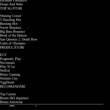
Păcănele Fantastice
Drops And Wins
TOP SLOTURI
Shining Crown
5 Dazzling Hot
Burning Hot
Sweet Bonanza
Big Bass Bonanza
Book of Ra Deluxe
San Quentin 2: Death Row
Gates of Olympus
PRODUCĂTORI
EGT
Pragmatic Play
Novomatic
Play’N Go
NetEnt
Relax Gaming
Nolimit City
YggDrasil
RECOMANDĂRI
Top Cazino
Bonus fără depunere
Bonus Aniversar