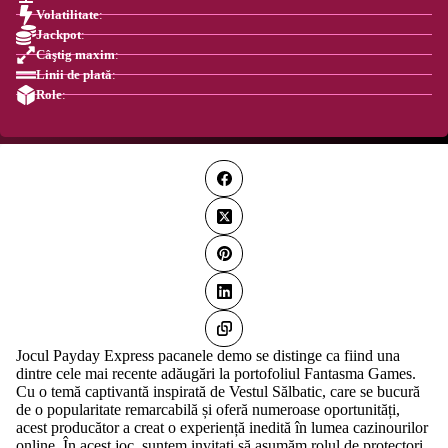
Volatilitate
:
Jackpot
:
Câştig maxim
:
Linii de plată
:
Role
:
Jocul Payday Express pacanele demo se distinge ca fiind una
dintre cele mai recente adăugări la portofoliul Fantasma Games.
Cu o temă captivantă inspirată de Vestul Sălbatic, care se bucură
de o popularitate remarcabilă și oferă numeroase oportunități,
acest producător a creat o experiență inedită în lumea cazinourilor
online. În acest joc, suntem invitați să asumăm rolul de protectori