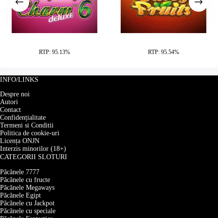
Lucky Lady Charm Deluxe
Juicy Fruits
RTP: 95.13%
RTP: 95.54%
INFO/LINKS
Despre noi
Autori
Contact
Confidențialitate
Termeni si Conditii
Politica de cookie-uri
Licența ONJN
Interzis minorilor (18+)
CATEGORII SLOTURI
Păcănele 7777
Păcănele cu fructe
Păcănele Megaways
Păcănele Egipt
Păcănele cu Jackpot
Păcănele cu speciale